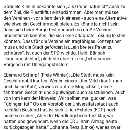
Gabriele Kienlin bekannte sich „als Grüne natürlich“ auch zu
dem Ziel, die Plastikflut einzudämmen. Aber man müsse
den Vereinen - vor allem den kleineren - auch eine Alternative
wie etwa ein Geschirrmobil bieten. Es könne ja nicht sein,
dass sich beim Bürgerfest nur noch so große Vereine
präsentieren könnten, die sich eine adäquate Lösung leisten
könnten. Dass für die Vereine ein tragfähiges Konzept her
muss und die Stadt gefordert ist, „ein breites Paket zu
schnüren“, ist auch der SPD wichtig. Heidi Bär sah
Handlungsbedarf, plädierte aber für ein „behutsames
Vorgehen mit Übergangsfristen“.
Eberhard Scharpf (Freie Wähler): „Die Stadt muss kein
Geschirrmobil kaufen. Wegen einem Liter Milch kauft man
auch keine Kuh“, verwies er auf die Möglichkeit, diese
fahrbaren Geschirr- und Spülwägen auch auszuleihen. Auch
von ihm kam der Hinweis: „Wir sollten mal gucken, was
Tübingen tut.“ Ob der Vorstoß der Universitätsstadt auch
rechtlich Bestand hat, ist sich Ulrich Fehrlen (FDP) noch
nicht so sicher. „Aber der Handlungsbedarf ist klar, wir
hätten uns gewundert, wenn die CDU ihren Antrag heute
zurückgezogen hätte.“ Johanna Renz (Linke) war es zwar