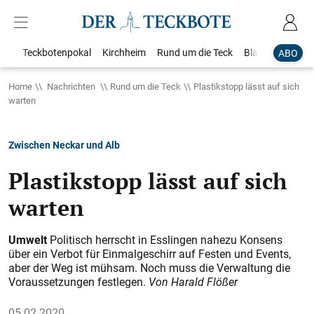
Teckbotenpokal
Kirchheim
Rund um die Teck
Blaulicht
Loka
ABO
Home
Nachrichten
Rund um die Teck
Plastikstopp lässt auf sich
warten
Zwischen Neckar und Alb
Plastikstopp lässt auf sich
warten
Umwelt
Politisch herrscht in Esslingen nahezu Konsens
über ein Verbot für Einmalgeschirr auf Festen und Events,
aber der Weg ist mühsam. Noch muss die Verwaltung die
Voraussetzungen festlegen.
Von Harald Flößer
05.02.2020