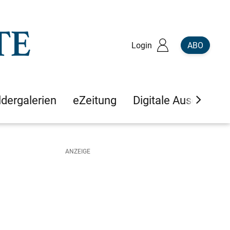
Login
ABO
ldergalerien
eZeitung
Digitale Ausgaben