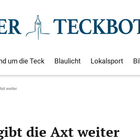
nd um die Teck
Blaulicht
Lokalsport
Bi
Axt weiter
gibt die Axt weiter