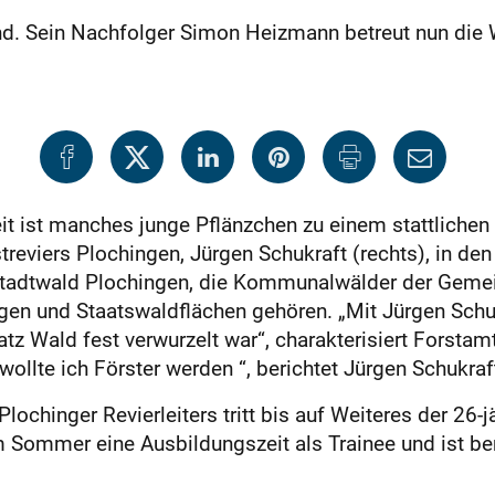
and. Sein Nachfolger Simon Heizmann betreut nun die 
eit ist manches junge Pflänzchen zu einem stattlich
treviers Plochingen, Jürgen Schukraft (rechts), in den
 Stadtwald Plochingen, die Kommunalwälder der Gem
gen und Staatswaldflächen gehören. „Mit Jürgen Schu
tz Wald fest verwurzelt war“, charakterisiert Forstam
ollte ich Förster werden “, berichtet Jürgen Schukra
ochinger Revierleiters tritt bis auf Weiteres der 26
um Sommer eine Ausbildungszeit als Trainee und ist be