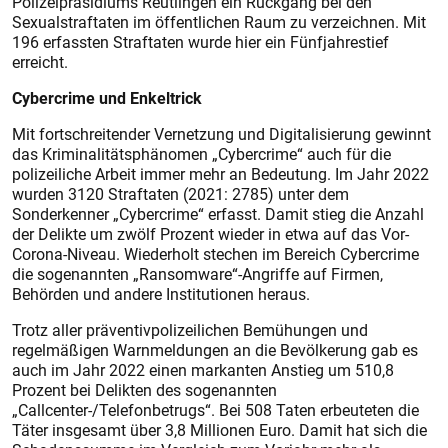
Polizeipräsidiums Reutlingen ein Rückgang bei den
Sexualstraftaten im öffentlichen Raum zu verzeichnen. Mit
196 erfassten Straftaten wurde hier ein Fünfjahrestief
erreicht.
Cybercrime und Enkeltrick
Mit fortschreitender Vernetzung und Digitalisierung gewinnt
das Kriminalitätsphänomen „Cybercrime“ auch für die
polizeiliche Arbeit immer mehr an Bedeutung. Im Jahr 2022
wurden 3120 Straftaten (2021: 2785) unter dem
Sonderkenner „Cybercrime“ erfasst. Damit stieg die Anzahl
der Delikte um zwölf Prozent wieder in etwa auf das Vor-
Corona-Niveau. Wiederholt stechen im Bereich Cybercrime
die sogenannten „Ransomware“-Angriffe auf Firmen,
Behörden und andere Institutionen heraus.
Trotz aller präventivpolizeilichen Bemühungen und
regelmäßigen Warnmeldungen an die Bevölkerung gab es
auch im Jahr 2022 einen markanten Anstieg um 510,8
Prozent bei Delikten des sogenannten
„Callcenter-/Telefonbetrugs“. Bei 508 Taten erbeuteten die
Täter insgesamt über 3,8 Millionen Euro. Damit hat sich die