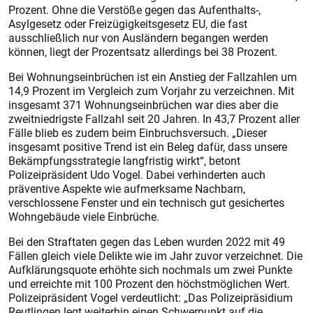
Prozent. Ohne die Verstöße gegen das Aufenthalts-,
Asylgesetz oder Freizügigkeitsgesetz EU, die fast
ausschließlich nur von Ausländern begangen werden
können, liegt der Prozentsatz allerdings bei 38 Prozent.
Bei Wohnungseinbrüchen ist ein Anstieg der Fallzahlen um
14,9 Prozent im Vergleich zum Vorjahr zu verzeichnen. Mit
insgesamt 371 Wohnungseinbrüchen war dies aber die
zweitniedrigste Fallzahl seit 20 Jahren. In 43,7 Prozent aller
Fälle blieb es zudem beim Einbruchsversuch. „Dieser
insgesamt positive Trend ist ein Beleg dafür, dass unsere
Bekämpfungsstrategie langfristig wirkt“, betont
Polizeipräsident Udo Vogel. Dabei verhinderten auch
präventive Aspekte wie aufmerksame Nachbarn,
verschlossene Fenster und ein technisch gut gesichertes
Wohngebäude viele Einbrüche.
Bei den Straftaten gegen das Leben wurden 2022 mit 49
Fällen gleich viele Delikte wie im Jahr zuvor verzeichnet. Die
Aufklärungsquote erhöhte sich nochmals um zwei Punkte
und erreichte mit 100 Prozent den höchstmöglichen Wert.
Polizeipräsident Vogel verdeutlicht: „Das Polizeipräsidium
Reutlingen legt weiterhin einen Schwerpunkt auf die