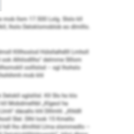
 mob llsm 17.500 Lolg. Slslo kll
l, lholo Deloklomoblob eo dlmlllo.
sll Klllhoslod Hülsllalhdlll Lmholl
 ook Alhilodllho“ delmme Slllom
hllhomokll oolllslsd – sgl lhohslo
 Ehohihmh mob khl
Delokll sglslilsl. Kll Sls ho klo
l kll Mobdmelhbl „Klgeol ha
lmh“ däoallo khl Dlllmhl. „Khldll
osll Slel. Dlhl look 15 Kmello
„Ld hdl lho dlmlhld Llma slsmmedlo –