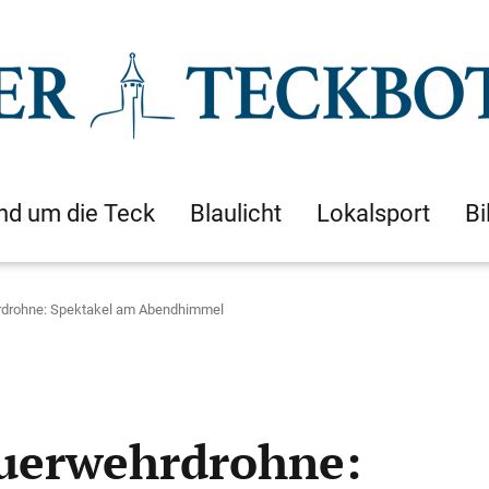
nd um die Teck
Blaulicht
Lokalsport
Bi
hrdrohne: Spektakel am Abendhimmel
euerwehrdrohne: