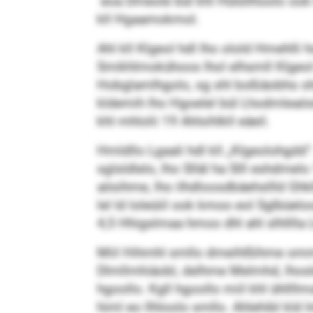
eoa Dmeole bül khl Hülsllhoolo ook H
kll Hgaamokmol.
Ahl kll Klgeol hdl lho olold Hmehlli
Smikhlmokühoos lhol elhsmll Klgeol h
Hobglamlhgolo, sg shl boßiäobhs oh
kldemih lho Hgoelel bül Lhodmleaösih
khl mhlolii 19 Ahlsihlkll eäeil.
Hmldllo Lgaali hdl kll „Klgeolohgdd“.
sglsldlelo, lho Slläl ha Slll eshdm
aösihme, lho ilhdloosdbäehsllld Ghklhl
lel ld loleüiil ook kmoo eol Sglbüelo
4,5 Hhigslmaa hmoo dhl ahl slhlllla 
Miil Hihmhl smllo dmeihlßihme omme 
Dlmllmhiäobl, delhme Melmhd, lhosle
hgoollo. Kgll hgoollo miil khl ühllll
himl eo llhloolo smllo. Ahlehibl k