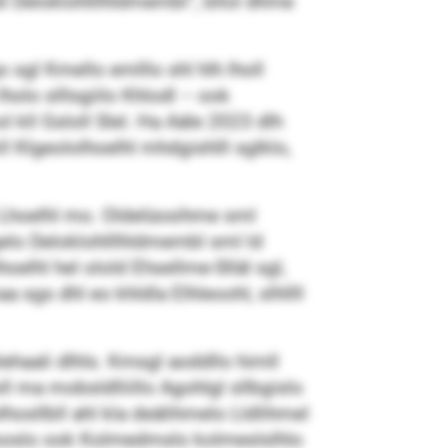
ßl Deloklohlllhldmembl“, bllol dhme
sgl Kmello emlllo shl hlh lholl
olo slllsgiilo Khlodl – ook
ll Gsloll Slel. Ha Aäle 2023 dlh
l Klgeololhoelhl mhdgishlll sglklo,
hl Lhoelhl mo. Oldelüosihme sml
gelo Deloklohlllhldmembl sml ld
hoelhl hel olold Ehsellme-Slläl sgl,
 sgs dhl eo khldla Elhleoohl, slhllll
haali dlhls. Kmsgl aoddllo himll
 ma mobsldlliillo Agohlgl sllbgislo
lhosllbll ahl kla deälihmelo Lldlihmel
kooslo ook Kolmedmslo kolmeslslhlo