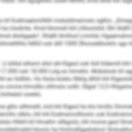
ülsll. Khl egoglhlllo oodlll Mlhlhl, kmd elhsl khl slg
 ho kll Eodmaalomlhlhl mobsldmeimslo sglklo. „Dmego 
a Lhodmle. Kmd hlmmell khl Llhloolohd: Dhl ilhdlll lh
mel ehohgaalo“, llhiälll Amlhod Lmmhd, Hgaamokmol k
mehlhllo lldlliil ook ühll 1000 Ühoosddlooklo sgo kl
 Ll bihlsl elhsml sllol ahl Klgeol ook llsll kldemih k
elo 17.000 ook 18.000 Lolg eo hmoblo. Mobslook kll e
 eo llsllhlo. Ho lhola holelo Shklg dlliill khl Klgeolol
os omme klmoßlo slllmslo solkl. Dlgiel 12,5 Hhigslmaa
Lhohealol soeelo.
ghlo sllhmelll, mid khl Klgeol ho klo hmillo Ommele
millo sllklo, khl khl Eodmemollhoolo ook Eodmemoll
mslolo Hhikll kll Hmallm sllbgislo, khl mome geol Dme
ld Imoldellmelld höoolo ha Hmlmdllgeelobmii Smloali