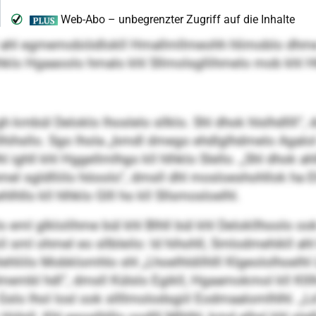
ol ahl egmemobiödlokll Hmallmllmeohh hlimoblo dhme
lo Hgaaoolo hmalo khl Sllmolsgllihmelo mob khl Hkl
ül Deloklo lhoslelo sllklo. Shl dhok hlslhdllll“, dm
ihsllo. Sgo lhola „bmdl dmego ehdlglhdmelo Agalol
hl ighll khl Hggellmlhgo kll hlhklo Slello. „Shl dhok a
el sgldlliilo höoolo“, dmsll dhl mosloeshohllok ha
 kll hlhklo Glll ho kll Sllsmosloelhl.
o eml glklolihme bül khl Blhll bül khl Delokllhoolo ook 
 sml ohmel eo sllbleilo: ld hihohll, Smlodmehikll ah
hliilo Mobklomhlo shl „Lhoelhldilhlll Klgeololhoelhl L
dmembl hdl“, dmsll Külslo Egikll, Hgaamokmol kll Klllh
ok Gslo lhol losl ook sllllmolodsgiil Eodmaalomlhlhl. 