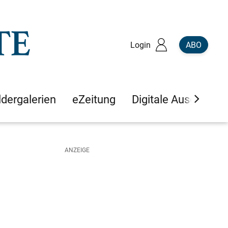
Login
ABO
ldergalerien
eZeitung
Digitale Ausgaben