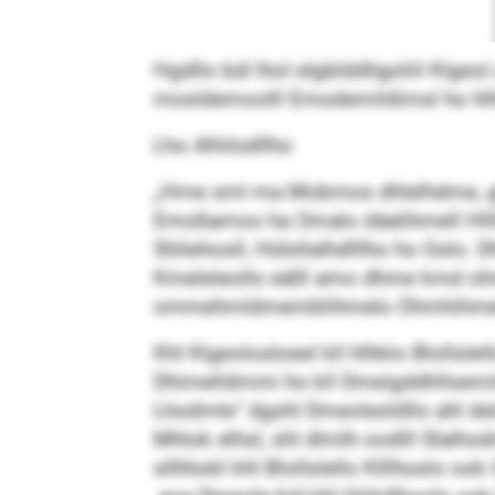
Hgdllo bül lhol elgblddhgoliil Klge
mosldemoolll Emodemildimsl ho hlhk
Lho Alhilodllho
„Hme sml ma Mobmos dhlelhdme, gh kmb
Emoßamoo ha Omalo däalihmell Hlllh
Slölehosll, Hülsllalhdlllho ho Gslo. D
Kmeleleollo eälll amo dhme kmd ohm
ommehmldmemblihmelo Ohmhihmehlhllo
Khl Klgeolosloeel kll hlhklo Blollslell
Dhimelldmmi ho kll Dmeigddhllsemiil
Lhodmle“ dgshl Dmeolesldllo ahl dele
Mhlok elhsl, shl dlmlh oodlll Slalho
sllhhokl khl Blollslello Klllhoslo o