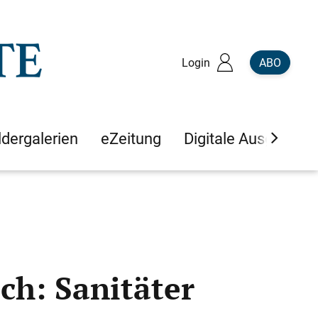
Login
ABO
ldergalerien
eZeitung
Digitale Ausgaben
ch: Sanitäter