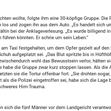
üchten wollte, folgte ihm eine 30-köpfige Gruppe. Die
 los und zogen ihn aus dem Auto. „Es handelt sich
wältin bei der Anklageverlesung. „Es wurde billigend
 führen könnten. Er schrie um sein Leben.“
h am Taxi festgehalten, um dem Opfer gezielt auf den 
Schuh aufgeplatzt sei. „Das Blut spritzte bis in Hüf
 zwischendurch wohl das Bewusstsein verlor, hätten s
 habe die Gruppe zwar kurz stoppen lassen. Als die An
ten sie die Tortur offenbar fort. „Sie drohten sogar, d
st als die Polizei eingetroffen sei, habe sich die Lage
 schweres Hirn-Trauma.
sich die fünf Männer vor dem Landgericht verantwo