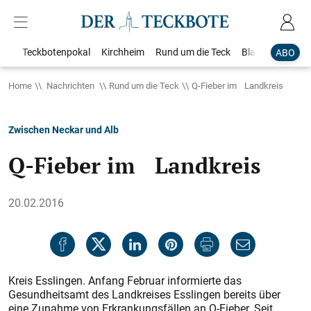
Teckbotenpokal
Kirchheim
Rund um die Teck
Blaulicht
Loka
ABO
Home
Nachrichten
Rund um die Teck
Q-Fieber im Landkreis
Zwischen Neckar und Alb
Q-Fieber im Landkreis
20.02.2016
Kreis Esslingen. Anfang Februar informierte das
Gesundheitsamt des Landkreises Esslingen bereits über
eine Zunahme von Erkrankungsfällen an Q-Fieber. Seit