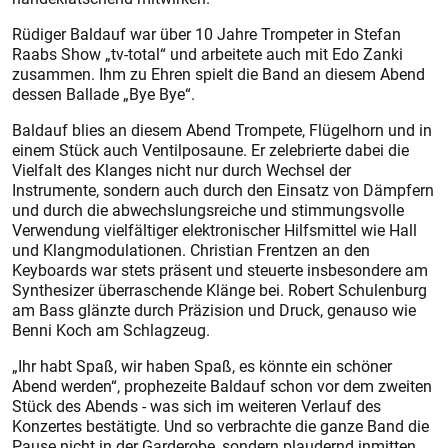
Rüdiger Baldauf war über 10 Jahre Trompeter in Stefan
Raabs Show „tv-total“ und arbeitete auch mit Edo Zanki
zusammen. Ihm zu Ehren spielt die Band an diesem Abend
dessen Ballade „Bye Bye“.
Baldauf blies an diesem Abend Trompete, Flügelhorn und in
einem Stück auch Ventilposaune. Er zelebrierte dabei die
Vielfalt des Klanges nicht nur durch Wechsel der
Instrumente, sondern auch durch den Einsatz von Dämpfern
und durch die abwechslungsreiche und stimmungsvolle
Verwendung vielfältiger elektronischer Hilfsmittel wie Hall
und Klangmodulationen. Christian ­Frentzen an den
Keyboards war stets präsent und steuerte insbesondere am
Synthesizer überraschende Klänge bei. Robert Schulenburg
am Bass glänzte durch Präzision und Druck, genauso wie
Benni Koch am Schlagzeug.
„Ihr habt Spaß, wir haben Spaß, es könnte ein schöner
Abend werden“, prophezeite Baldauf schon vor dem zweiten
Stück des Abends - was sich im weiteren Verlauf des
Konzertes bestätigte. Und so verbrachte die ganze Band die
Pause nicht in der Garderobe, sondern plaudernd inmitten