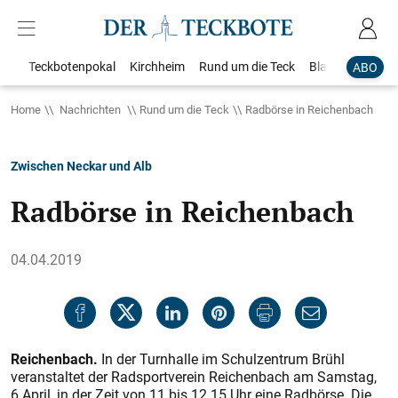
Teckbotenpokal
Kirchheim
Rund um die Teck
Blaulicht
Loka
ABO
Home
Nachrichten
Rund um die Teck
Radbörse in Reichenbach
Zwischen Neckar und Alb
Radbörse in Reichenbach
04.04.2019
Reichenbach.
In der Turnhalle im Schulzentrum Brühl
veranstaltet der Radsportverein Reichenbach am Samstag,
6 April, in der Zeit von 11 bis 12.15 Uhr eine Radbörse. Die