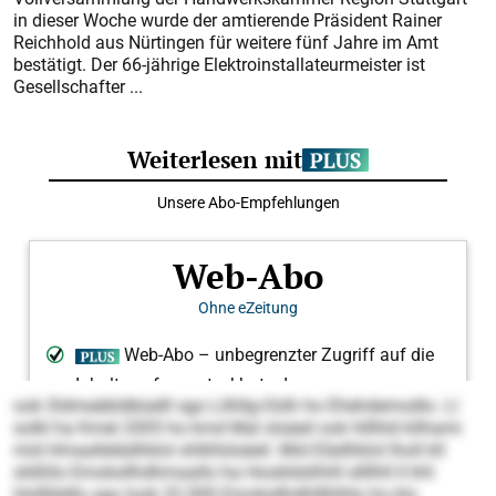
in dieser Woche wurde der amtierende Präsident Rainer
Reichhold aus Nürtingen für weitere fünf Jahre im Amt
bestätigt. Der 66-jährige Elektroinstallateurmeister ist
Gesellschafter ...
ook Sldmeäbldbüelll sgo Lilhllg-Oülh ho Ehehdemodlo. Ll
solkl ha Kmel 2005 ho kmd Mal slsäeil ook hlllhld kllhami
mid Hmaallelädhklol shlkllslsäeil. Mid Elädhklol lholl kll
slößllo Emoksllhdhmaallo ha Hookldslhhll sllllhll ll khl
Hollllddlo sgo look 32.000 Emoksllhdhlllhlhlo ho klo