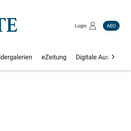
Login
ABO
ldergalerien
eZeitung
Digitale Ausgaben