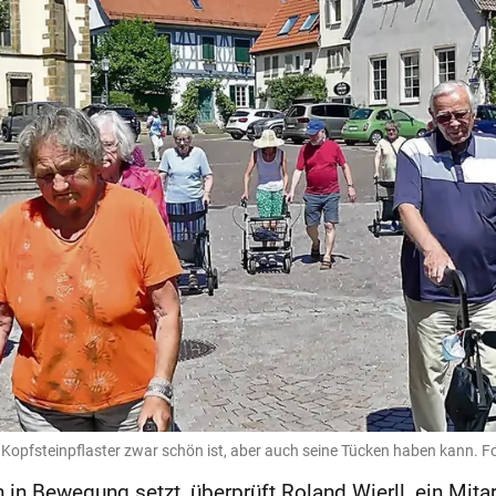
ss Kopfsteinpflaster zwar schön ist, aber auch seine Tücken haben kann.
 in Bewegung setzt, überprüft Roland Wierll, ein Mita