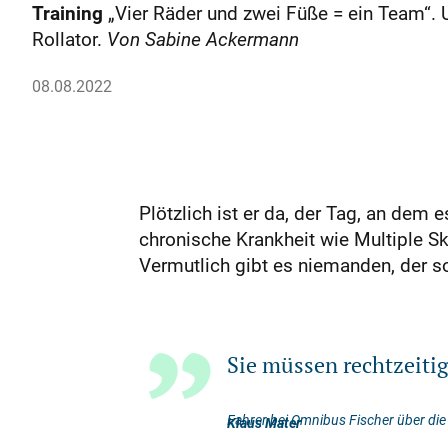
Training
„Vier Räder und zwei Füße = ein Team“
Rollator.
Von Sabine Ackermann
08.08.2022
Plötzlich ist er da, der Tag, an dem 
chronische Krankheit wie Multiple Skl
Vermutlich gibt es niemanden, der s
Sie müssen rechtzeitig
Fahrer bei Omnibus Fischer über die
Klaus Mater