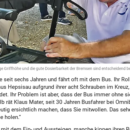
tige Griffhöhe und die gute Dosierbarkeit der Bremsen sind entscheidend be
e seit sechs Jahren und fährt oft mit dem Bus. Ihr Rol
aus Hepsisau aufgrund ihrer acht Schrauben im Kreuz,
ndet. Ihr Problem ist aber, dass der Bus immer ohne si
alb rät Klaus Mater, seit 30 Jahren Busfahrer bei Omn
utig ersichtlich machen, dass Sie mitwollen. Das se
e holen.“
 mit dem Ein- und Aussteigen, manche kippen ihren Ro