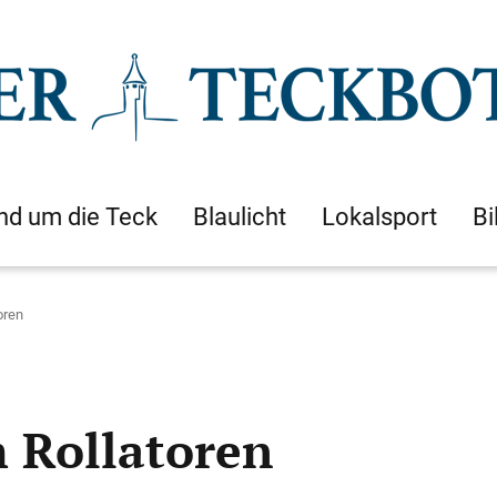
nd um die Teck
Blaulicht
Lokalsport
Bi
oren
 Rollatoren