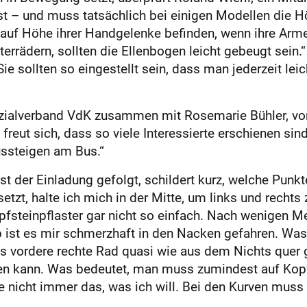
t – und muss tatsächlich bei einigen Modellen die Höh
wa auf Höhe ihrer Handgelenke befinden, wenn ihre Ar
errädern, sollten die Ellenbogen leicht gebeugt sein.“
e sollten so eingestellt sein, dass man jederzeit lei
Sozialverband VdK zusammen mit Rosemarie Bühler, v
, freut sich, dass so viele Interessierte erschienen s
ssteigen am Bus.“
t der Einladung gefolgt, schildert kurz, welche Punk
etzt, halte ich mich in der Mitte, um links und rechts
fsteinpflaster gar nicht so einfach. Nach wenigen Me
 ist es mir schmerzhaft in den Nacken gefahren. Was 
s vordere rechte Rad quasi wie aus dem Nichts quer ge
en kann. Was bedeutet, man muss zumindest auf Kop
e nicht immer das, was ich will. Bei den Kurven muss