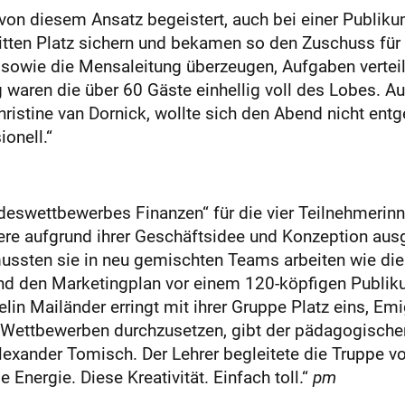
ar von diesem Ansatz begeistert, auch bei einer Publi
dritten Platz sichern und bekamen so den Zuschuss f
e sowie die Mensaleitung überzeugen, Aufgaben verte
aren die über 60 Gäste einhellig voll des Lobes. Auc
ristine van Dornick, wollte sich den Abend nicht ent
onell.“
ndeswettbewerbes Finanzen“ für die vier Teilnehmerin
re aufgrund ihrer Geschäftsidee und Konzeption ausg
mussten sie in neu gemischten Teams arbeiten wie die
 und den Marketingplan vor einem 120-köpfigen Publi
elin Mailänder erringt mit ihrer Gruppe Platz eins, Em
ei Wettbewerben durchzusetzen, gibt der pädagogisc
h Alexander Tomisch. Der Lehrer begleitete die Trupp
Energie. Diese Kreativität. Einfach toll.“
pm