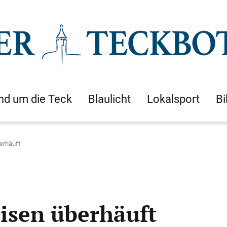
nd um die Teck
Blaulicht
Lokalsport
Bi
erhäuft
eisen überhäuft