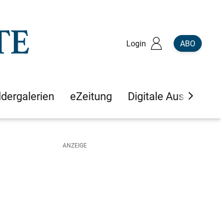
Login
ABO
ldergalerien
eZeitung
Digitale Ausgaben