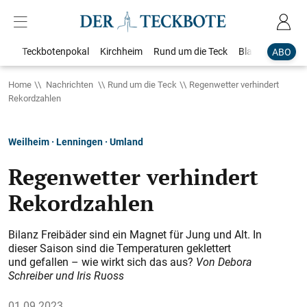
Teckbotenpokal
Kirchheim
Rund um die Teck
Blaulicht
Loka
ABO
Home
Nachrichten
Rund um die Teck
Regenwetter verhindert
Rekordzahlen
Weilheim · Lenningen · Umland
Regenwetter verhindert
Rekordzahlen
Bilanz Freibäder sind ein Magnet für Jung und Alt. In
dieser Saison sind die Temperaturen geklettert
und gefallen – wie wirkt sich das aus?
Von Debora
Schreiber und Iris Ruoss
01.09.2023