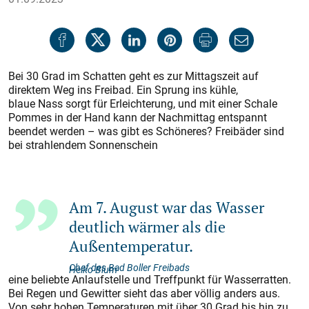
Bei 30 Grad im Schatten geht es zur Mittagszeit auf
direktem Weg ins Freibad. Ein Sprung ins kühle,
blaue Nass sorgt für Erleichterung, und mit einer Schale
Pommes in der Hand kann der Nachmittag entspannt
beendet werden – was gibt es Schöneres? Freibäder sind
bei strahlendem Sonnenschein
Am 7. August war das Wasser
deutlich wärmer als die
Außentemperatur.
Chef des Bad Boller Freibads
Heiko Blum
eine beliebte Anlaufstelle und Treffpunkt für Wasserratten.
Bei Regen und Gewitter sieht das aber völlig anders aus.
Von sehr hohen Temperaturen mit über 30 Grad bis hin zu