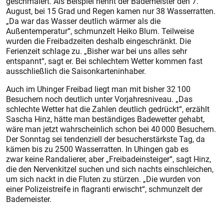
geschmälert. Als Beispiel nennt der Bademeister den 7.
August, bei 15 Grad und Regen kamen nur 38 Wasserratten.
„Da war das Wasser deutlich wärmer als die
Außentemperatur“, schmunzelt Heiko Blum. Teilweise
wurden die Freibadzeiten deshalb eingeschränkt. Die
Ferienzeit schlage zu. „Bisher war bei uns alles sehr
entspannt“, sagt er. Bei schlechtem Wetter kommen fast
ausschließlich die Saisonkarteninhaber.
Auch im Uhinger Freibad liegt man mit bisher 32 100
Besuchern noch deutlich unter Vorjahresniveau. „Das
schlechte Wetter hat die Zahlen deutlich gedrückt“, erzählt
Sascha Hinz, hätte man beständiges Badewetter gehabt,
wäre man jetzt wahrscheinlich schon bei 40 000 Besuchern.
Der Sonntag sei tendenziell der besucherstärkste Tag, da
kämen bis zu 2500 Wasserratten. In Uhingen gab es
zwar keine Randalierer, aber „Freibadeinsteiger“, sagt Hinz,
die den Nervenkitzel suchen und sich nachts einschleichen,
um sich nackt in die Fluten zu stürzen. „Die wurden von
einer Polizeistreife in flagranti erwischt“, schmunzelt der
Bademeister.