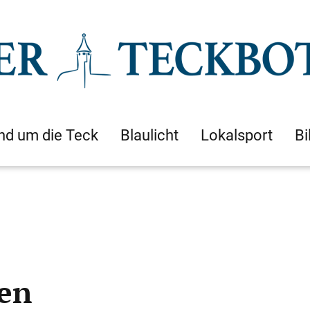
nd um die Teck
Blaulicht
Lokalsport
Bi
ien