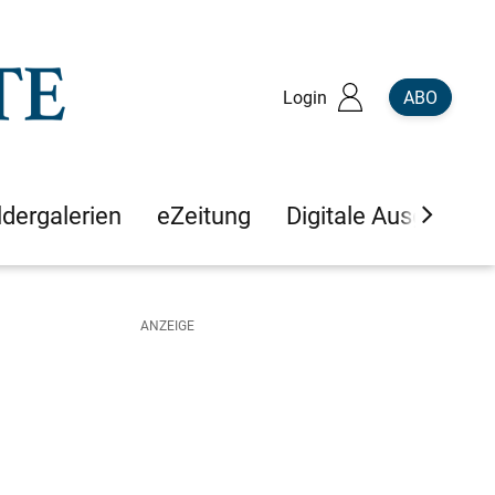
Login
ABO
ldergalerien
eZeitung
Digitale Ausgaben