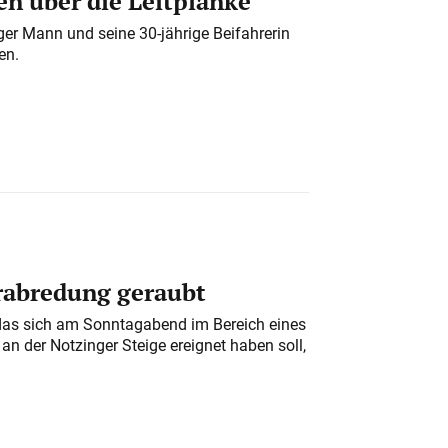
n über die Leitplanke
iger Mann und seine 30-jährige Beifahrerin
en.
erabredung geraubt
das sich am Sonntagabend im Bereich eines
n der Notzinger Steige ereignet haben soll,