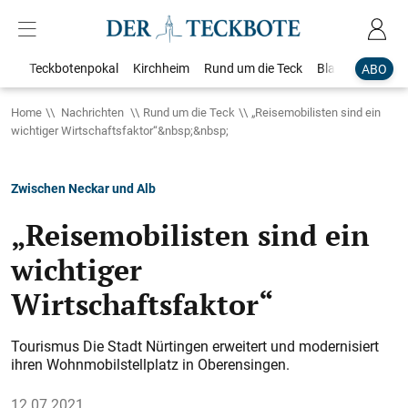
Teckbotenpokal
Kirchheim
Rund um die Teck
Blaulicht
Loka
ABO
Home
Nachrichten
Rund um die Teck
„Reisemobilisten sind ein
wichtiger Wirtschaftsfaktor“&nbsp;&nbsp;
Zwischen Neckar und Alb
„Reisemobilisten sind ein
wichtiger
Wirtschaftsfaktor“
Tourismus Die Stadt Nürtingen erweitert und modernisiert
ihren Wohnmobilstellplatz in Oberensingen.
12.07.2021