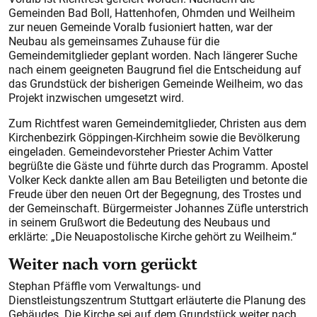
Gemeinden Bad Boll, Hattenhofen, Ohmden und Weilheim
zur neuen Gemeinde Voralb fusioniert hatten, war der
Neubau als gemeinsames Zuhause für die
Gemeindemitglieder geplant worden. Nach längerer Suche
nach einem geeigneten Baugrund fiel die Entscheidung auf
das Grundstück der bisherigen Gemeinde Weilheim, wo das
Projekt inzwischen umgesetzt wird.
Zum Richtfest waren Gemeindemitglieder, Christen aus dem
Kirchenbezirk Göppingen-Kirchheim sowie die Bevölkerung
eingeladen. Gemeindevorsteher Priester Achim Vatter
begrüßte die Gäste und führte durch das Programm. Apostel
Volker Keck dankte allen am Bau Beteiligten und betonte die
Freude über den neuen Ort der Begegnung, des Trostes und
der Gemeinschaft. Bürgermeister Johannes Züfle unterstrich
in seinem Grußwort die Bedeutung des Neubaus und
erklärte: „Die Neuapostolische Kirche gehört zu Weilheim.“
Weiter nach vorn gerückt
Stephan Pfäffle vom Verwaltungs- und
Dienstleistungszentrum Stuttgart erläuterte die Planung des
Gebäudes. Die Kirche sei auf dem Grundstück weiter nach