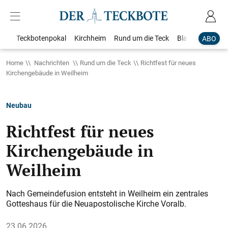
Teckbotenpokal
Kirchheim
Rund um die Teck
Blaulicht
Loka
ABO
Home
Nachrichten
Rund um die Teck
Richtfest für neues
Kirchengebäude in Weilheim
Neubau
Richtfest für neues
Kirchengebäude in
Weilheim
Nach Gemeindefusion entsteht in Weilheim ein zentrales
Gotteshaus für die Neuapostolische Kirche Voralb.
23.06.2026