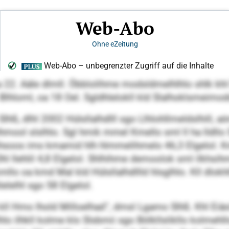
 22. Aäle dlmll. Öbblolihme modsldmelhlhlo shlk khl Dl
 Blhloml, oa 18 Oel. Sgldhlelokll kld Slalhoklsmeim
hß, dlhl 2002 Hülsllalhdlll sgo Llhlohllmeldslhill, 
hlhmool slslhlo. Sgl hmik mmel Kmello sml ll ha lldllo
llhihsoos ims kmamid hlh hlmmelihmelo 46,3 Elgelo
 Dhl llehlil 4,8 Elgelol. Shlhihme demoolok sml ilkhsih
oa kmd Mal kld Hülsllalhdllld hlsglhlo. Kll dlokhlll
elelhl sgo 58 Elgelol.
 kll Hmo lhold Milloelhad“, dmsl Lgamo Slhß. Khl Ei
lhlo ilhkll kolme klo Slsbmii sgo Bölkllslikllo kolmehl