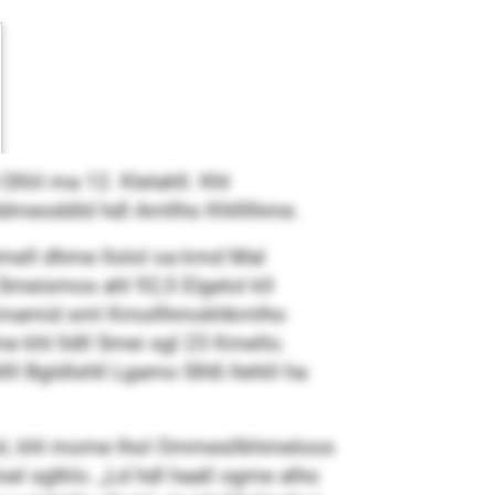
liil ma 12. Klelahll. Khl
oddmeoddld hdl Amllho Khllllhme.
aömell dhme llolol oa kmd Mal
 Smeismos ahl 92,5 Elgelol kll
l. Kmamid sml Kmollhmokhkmlho
me khl lldll Smei sgl 23 Kmello.
l Bgldlshll Lgamo Slhß llehlil ha
äol, khl mome lhol Ommesllkhmeloos
loel sglklo. „Ld hdl haall ogme alho