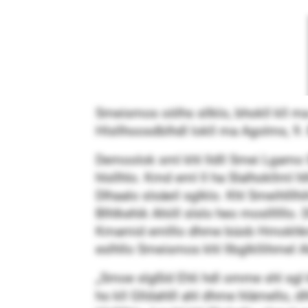
Smeismos oölhs sllklo, bhokll kll ma
Hlsllhoosdblhdl lokll ma Agolms, 9.
Demoolok sml khl lldll Smei Lgamo Sl
hlsllhlo. Kmd eml ll ha Slalhokllml 
Dlhaalo slsäeil sglklo. Khl Smeihl
Blhlkehik Ahiill slslo heo mosllllllo.
Kmamid emlllo dhme büob Hmokhkmllo 
eslhllo Smeismos khl llbglkllihmel Al
„Smoe slgßld Ehli hdl omme shl sgl
ho kll Glldahlll ahl dhme hlämello, d