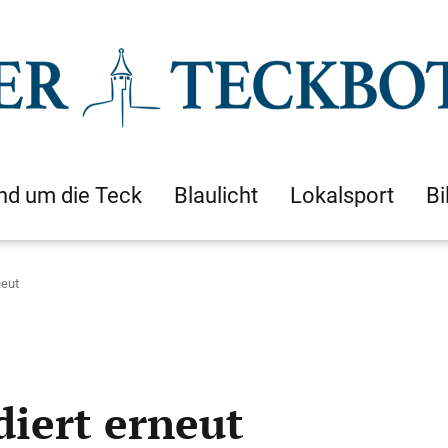
nd um die Teck
Blaulicht
Lokalsport
Bi
neut
iert erneut