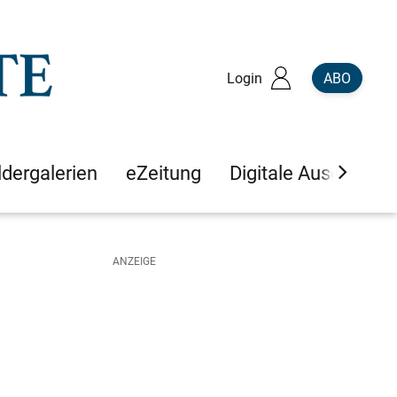
Login
ABO
ldergalerien
eZeitung
Digitale Ausgaben