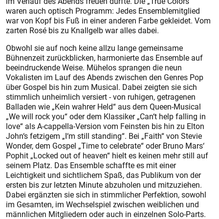
im Verlauf des Abends freuen durfte. Die „True Colors“
waren auch optisch Programm: Jedes Ensemblemitglied
war von Kopf bis Fuß in einer anderen Farbe gekleidet. Vom
zarten Rosé bis zu Knallgelb war alles dabei.
Obwohl sie auf noch keine allzu lange gemeinsame
Bühnenzeit zurückblicken, harmonierte das Ensemble auf
beeindruckende Weise. Mühelos sprangen die neun
Vokalisten im Lauf des Abends zwischen den Genres Pop
über Gospel bis hin zum Musical. Dabei zeigten sie sich
stimmlich unheimlich versiert - von ruhigen, getragenen
Balladen wie „Kein wahrer Held“ aus dem Queen-Musical
„We will rock you“ oder dem Klassiker „Can‘t help falling in
love“ als A-cappella-Version vom Feinsten bis hin zu Elton
John‘s fetzigem „I‘m still standing“. Bei „Faith“ von Stevie
Wonder, dem Gospel „Time to celebrate“ oder Bruno Mars‘
Pophit „Locked out of heaven“ hielt es keinen mehr still auf
seinem Platz. Das Ensemble schaffte es mit einer
Leichtigkeit und sichtlichem Spaß, das Publikum von der
ersten bis zur letzten Minute abzuholen und mitzuziehen.
Dabei ergänzten sie sich in stimmlicher Perfektion, sowohl
im Gesamten, im Wechselspiel zwischen weiblichen und
männlichen Mitgliedern oder auch in einzelnen Solo-Parts.