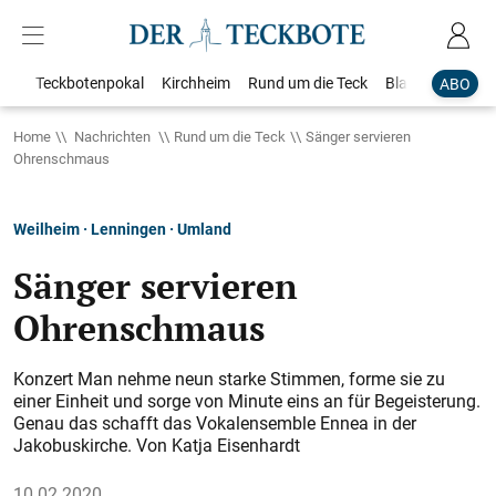
Teckbotenpokal
Kirchheim
Rund um die Teck
Blaulicht
Loka
ABO
Home
Nachrichten
Rund um die Teck
Sänger servieren
Ohrenschmaus
Weilheim · Lenningen · Umland
Sänger servieren
Ohrenschmaus
Konzert Man nehme neun starke Stimmen, forme sie zu
einer Einheit und sorge von Minute eins an für Begeisterung.
Genau das schafft das Vokalensemble Ennea in der
Jakobuskirche. Von Katja Eisenhardt
10.02.2020