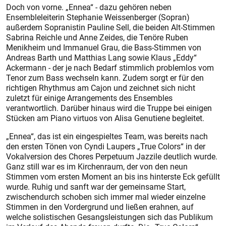
Doch von vorne. „Ennea“ - dazu gehören neben
Ensembleleiterin Stephanie Weissenberger (Sopran)
außerdem Sopranistin Pauline Sell, die beiden Alt-Stimmen
Sabrina Reichle und Anne Zeides, die Tenöre Ruben
Menikheim und Immanuel Grau, die Bass-Stimmen von
Andreas Barth und Matthias Lang sowie Klaus „Eddy“
Ackermann - der je nach Bedarf stimmlich problemlos vom
Tenor zum Bass wechseln kann. Zudem sorgt er für den
richtigen Rhythmus am Cajon und zeichnet sich nicht
zuletzt für einige Arrangements des Ensembles
verantwortlich. Darüber hinaus wird die Truppe bei einigen
Stücken am Piano virtuos von Alisa Genutiene begleitet.
„Ennea“, das ist ein eingespiel­tes Team, was bereits nach
den ersten Tönen von Cyndi Laupers „True Colors“ in der
Vokalversion des Chores Perpetuum Jazzile deutlich wurde.
Ganz still war es im Kirchenraum, der von den neun
Stimmen vom ersten Moment an bis ins hinterste Eck gefüllt
wurde. Ruhig und sanft war der gemeinsame Start,
zwischendurch schoben sich immer mal wieder einzelne
Stimmen in den Vordergrund und ließen erahnen, auf
welche solistischen Gesangsleistungen sich das Publikum