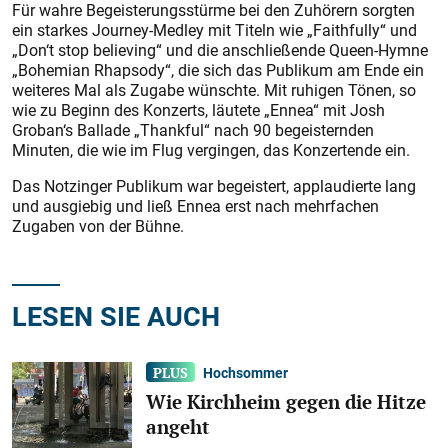
Für wahre Begeis­terungsstürme bei den Zuhörern sorgten
ein starkes Journey-Medley mit Titeln wie „Faithfully“ und
„Don‘t stop believing“ und die anschließende Queen-Hymne
„Bohemian Rhapsody“, die sich das Publikum am Ende ein
weiteres Mal als Zugabe wünschte. Mit ruhigen Tönen, so
wie zu Beginn des Konzerts, läutete „Ennea“ mit Josh
Groban‘s Ballade „Thankful“ nach 90 begeisternden
Minuten, die wie im Flug vergingen, das Konzert­ende ein.
Das Notzinger Publikum war begeistert, applaudierte lang
und ausgiebig und ließ Ennea erst nach mehrfachen
Zugaben von der Bühne.
LESEN SIE AUCH
Hochsommer
Wie Kirchheim gegen die Hitze
angeht