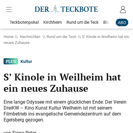
Teckbotenpokal
Kirchheim
Rund um die Teck
Blaulicht
Loka
ABO
Home
Nachrichten
Rund um die Teck
S’ Kinole in Weilheim hat ein
neues Zuhause
Kultur
S’ Kinole in Weilheim hat
ein neues Zuhause
Eine lange Odyssee mit einem glücklichen Ende: Der Verein
DreiKW – Kino Kunst Kultur Weilheim ist mit seinem
Filmbetrieb ins evangelische Gemeindezentrum auf dem
Egelsberg gezogen.
Fiona Peter