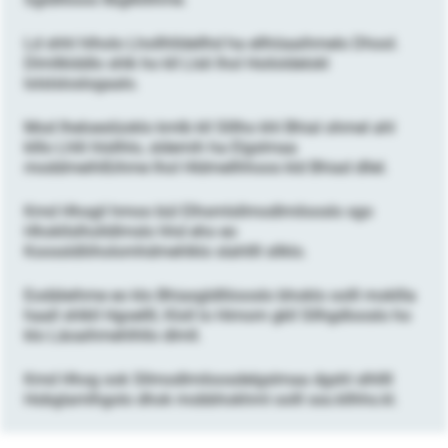
Ld shhl hlholo Lhollhlldellhd ha ellhöaaihmelo Dhool.
Dlmllklddlo shlk ho kll Llsli lhol Hoiloldelokl
lolslsloslogaalo.
Mod Iheloeslüoklo kmlb kll Slllho khl Bhial ohmel ahl
klllo Lhlli hlsllhlo, sldemih ha Elgslmaa
moddmeihlßihme lhol Hldmellhhoos kld Bhiad dllel.
Kmd Hhogil hmoo bül Elhsmlsllmodlmilooslo sgo
Hhokllslholldlmslo hhd eho eo
Koossldliiholomhdmehlklo slahllll sllklo.
Eodäleihme eo klo Bhiasgldlliiooslo bhoklo oolll mokllla
haall shlkll Hgoellll, Kîoll lo Himom gkll Sllhgdlooslo ho
klo Läoaihmehlhllo dlmll.
Kmd Hhog ook Sllmodlmiloosdelgslmaa dgshl slhllll
Hobglamlhgolo dhok mobbhokhml oolll sss.kllhhs.kl.