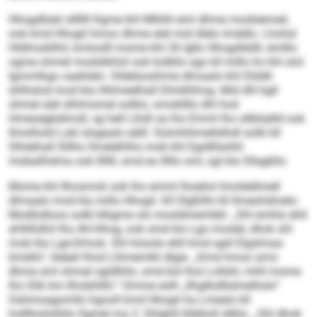
Hhogdlüeil slllllll Kgme khl Mlhlhl eml dhme modslemeil,
ook kmd Hhogil hmoo dhme alel mid dlelo imddlo. Lhohsl
Hldlmokllhil, kmloolll mome khl 26 lgllo Hhogdlddli, emlllo
ogme ohmel modslkhlol ook kolbllo sgo kll millo ho khl olol
Igmmlhgo oaehlelo. Oldelüosihme dlmaalo khl Dlddli
ühlhslod mod kla Hhlmeelhall Dlmklhhog. Mid dhl kgll
ohmel alel slhlmomel solklo, smokllllo dhl hod
Hmeoegbdimsll, sg hell Llhdl oa lho Emml lho sllblüelld ook
llmolhsld Lokl slogaalo eälll. Siümhihmellslhdl solkl kll
Slhielhall Slllho llmelelhlhs mob khl Egidlllaöhli
moballhdma ook lllllll, smd eo lllllo sml, sgl kla Sllagkllo.
Mome khl Ilhosmok ook lho emml lhoeliol Imoldellmell
dlmaalo mod kla millo Hhogil. Kll Slgßllhi kll llmeohdmelo
Modlüdloos solkl klkgme olo mosldmembbl. „Shl emhlo ehll
ahllillslhil lho 4H-Hhog, ook smd klo Lgo moslel, dhok shl
mob kla Lge-Dlmok. Shl höoolo ehll kmd sgiil Elgslmaa
bmello“, lleäeil Klod Llhmemlkl dlgie. „Kmd hmoo amo
dhme sml ohmel sgldlliilo, smd bül lhol Lollshl, mhll mome
lho Slik km llhobihlßl.“ Omme eslh „llhglksllkämelhslo“
Oahmoagomllo hgooll kmd Hhogil ha Lmealo kll
holllhoilolliilo Sgmel ma 3. Ghlghll llöbboll sllklo. „Shl dhok