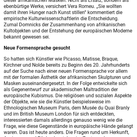
dieser afrikanischen Masken. Nicht als Ersatz, sondern als
ebenbürtige Werke, versichert Vera Romeu. „Sie wollten
damit ihren ­Hunger nach Kunst stillen“ kommentiert die
empirische Kulturwissenschaftlerin die Entscheidung.
Zumal Domnicks der Zusammenhang von afrikanischen
Kultobjekten und der Entstehung der europäischen Moderne
bekannt gewesen sei.
Neue Formensprache gesucht
So hatten sich Künstler wie Picasso, Matisse, Braque,
Kirchner und Nolde bereits zu Beginn des 20. Jahrhunderts
auf der Suche nach einer neuen Formensprache vor allem
mit der formalen Ästhetik der afrikanischen Skulpturen und
Masken auseinandergesetzt. In der Folge entwickelte sich
als Gegenentwurf zur akademischen Maltradition der
europäische Kubismus. Die religiösen und sozialen Aspekte
der Objekte, wie sie die Künstler beispielsweise im
Ethnologischen Museum Paris, dem Musée du Quai Branly
und im British Museum London für sich entdeckten,
interessierten damals allerdings genauso wenig wie die
Frage, wie diese Gegenstände in europäische Hände gelangt
waren. Das ist heute anders. Die Fragen rund um Herkunft,