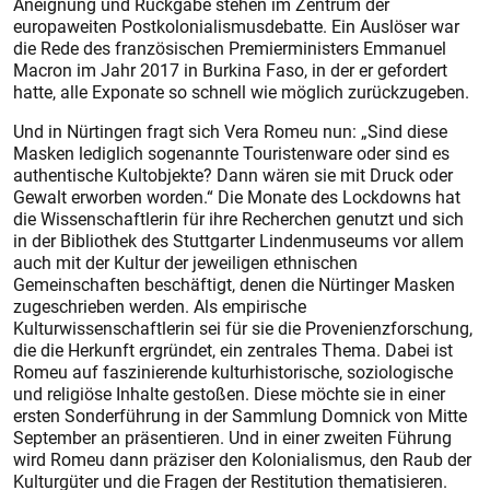
Aneignung und Rückgabe stehen im Zentrum der
europaweiten Postkolonialismusdebatte. Ein Auslöser war
die Rede des französischen Premierministers Emmanuel
Macron im Jahr 2017 in Burkina Faso, in der er gefordert
hatte, alle Exponate so schnell wie möglich zurückzugeben.
Und in Nürtingen fragt sich Vera Romeu nun: „Sind diese
Masken lediglich sogenannte Touris­tenware oder sind es
authentische Kultobjekte? Dann wären sie mit Druck oder
Gewalt erworben worden.“ Die Monate des Lockdowns hat
die Wissenschaftlerin für ihre Recherchen genutzt und sich
in der Bibliothek des Stuttgarter Lindenmuseums vor allem
auch mit der Kultur der jeweiligen ethnischen
Gemeinschaften beschäftigt, denen die Nürtinger Masken
zugeschrieben werden. Als empirische
Kulturwissenschaftlerin sei für sie die Provenienzforschung,
die die Herkunft ergründet, ein zentrales Thema. Dabei ist
Romeu auf faszinierende kultur­historische, soziologische
und reli­giöse Inhalte gestoßen. Diese möchte sie in einer
ersten Sonderführung in der Sammlung Domnick von Mitte
September an präsentieren. Und in einer zweiten Führung
wird Romeu dann präziser den Kolonialismus, den Raub der
Kulturgüter und die Fragen der Restitution thematisieren.