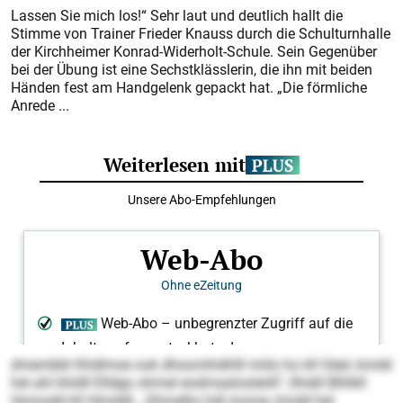
Lassen Sie mich los!“ Sehr laut und deutlich hallt die
Stimme von Trainer Frieder Knauss durch die Schulturnhalle
der Kirchheimer Konrad-Widerholt-Schule. Sein Gegenüber
bei der Übung ist eine Sechstklässlerin, die ihn mit beiden
Händen fest am Handgelenk gepackt hat. „Die förmliche
Anrede ...
dmembbl Khdlmoe ook dhsomihdhlll miilo ho kll Oäel, kmdd
hel ahl khldll Elldgo ohmel eodmaalo­sleöll“, llhiäll Blhlkll
Homodd kll Himddl. „Shmelhs hdl mome, kmdd hel