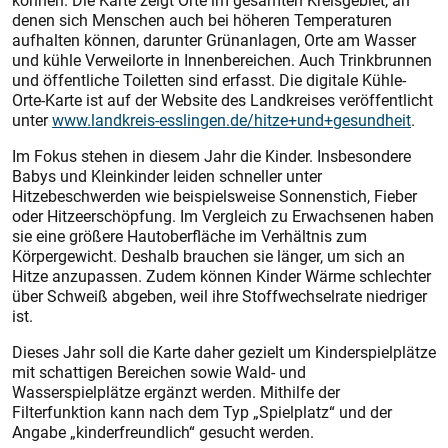
können. Die Karte zeigt Orte im gesamten Kreisgebiet, an
denen sich Menschen auch bei höheren Temperaturen
aufhalten können, darunter Grünanlagen, Orte am Wasser
und kühle Verweilorte in Innenbereichen. Auch Trinkbrunnen
und öffentliche Toiletten sind erfasst. Die digitale Kühle-
Orte-Karte ist auf der Website des Landkreises veröffentlicht
unter
www.landkreis-esslingen.de/hitze+und+gesundheit
.
Im Fokus stehen in diesem Jahr die Kinder. Insbesondere
Babys und Kleinkinder leiden schneller unter
Hitzebeschwerden wie beispielsweise Sonnenstich, Fieber
oder Hitzeerschöpfung. Im Vergleich zu Erwachsenen haben
sie eine größere Hautoberfläche im Verhältnis zum
Körpergewicht. Deshalb brauchen sie länger, um sich an
Hitze anzupassen. Zudem können Kinder Wärme schlechter
über Schweiß abgeben, weil ihre Stoffwechselrate niedriger
ist.
Dieses Jahr soll die Karte daher gezielt um Kinderspielplätze
mit schattigen Bereichen sowie Wald- und
Wasserspielplätze ergänzt werden. Mithilfe der
Filterfunktion kann nach dem Typ „Spielplatz“ und der
Angabe „kinderfreundlich“ gesucht werden.