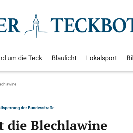
nd um die Teck
Blaulicht
Lokalsport
Bi
lechlawine
llsperrung der Bundesstraße
t die Blechlawine