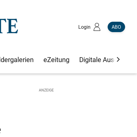
Login
ABO
ldergalerien
eZeitung
Digitale Ausgaben
e