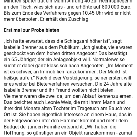
Minuten später trat ein Mann Anfang 40 zur Rechtspflegerin
an den Tisch, wies sich aus - und erhöhte auf 800 000 Euro.
Bis zum Ende des Verfahrens gegen 10.45 Uhr wird er nicht
mehr überboten. Er erhält den Zuschlag.
Erst mal zur Probe bieten
„Ich hatte erwartet, dass die Schlagzahl höher ist“, sagt
Isabelle Brenner aus dem Publikum. „Ich glaube, viele waren
geschockt von dem hohen dritten Angebot.“ Das bestätigt
ein 65-Jähriger, der ein Anlageobjekt will. Normalerweise
sucht er dabei ganz klassisch nach Angeboten. „Im Moment
ist es schwer, an Immobilien ranzukommen. Der Markt ist
heißgelaufen.“ Nach dieser Versteigerung, seiner ersten, will
er es weiter bei Bieterverfahren versuchen. Die 24 Jahre alte
Isabelle Brenner und ihr Freund wollten nicht bieten.
Vielmehr waren die zwei da, um den Ablauf kennenzulernen.
Das berichtet auch Leonie Weis, die mit ihrem Mann und
ihrer drei Monate alten Tochter im Tragetuch am Bauch vor
Ort ist. Sie haben eigentlich Interesse an einem Haus, das in
der Folgewoche unter den Hammer kommt und mehr dem
Budget der jungen Familie entspricht. „Wir haben die
Hoffnung, so günstiger an ein Objekt ranzukommen - zumal