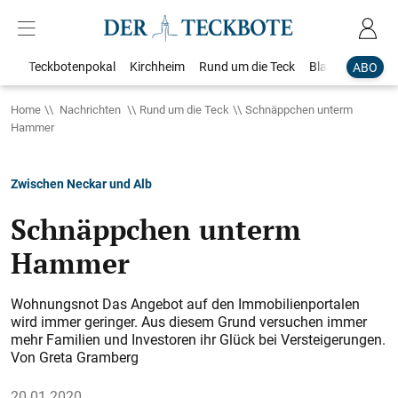
Teckbotenpokal
Kirchheim
Rund um die Teck
Blaulicht
Loka
ABO
Home
Nachrichten
Rund um die Teck
Schnäppchen unterm
Hammer
Zwischen Neckar und Alb
Schnäppchen unterm
Hammer
Wohnungsnot Das Angebot auf den Immobilienportalen
wird immer geringer. Aus diesem Grund versuchen immer
mehr Familien und Investoren ihr Glück bei Versteigerungen.
Von Greta Gramberg
20.01.2020