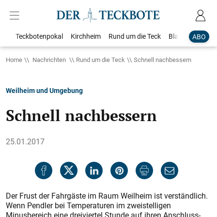
Teckbotenpokal
Kirchheim
Rund um die Teck
Blaulicht
Loka
ABO
Home
Nachrichten
Rund um die Teck
Schnell nachbessern
Weilheim und Umgebung
Schnell nachbessern
25.01.2017
Der Frust der Fahrgäste im Raum Weilheim ist verständlich.
Wenn Pendler bei Temperaturen im zweistelligen
Minusbereich eine dreiviertel Stunde auf ihren Anschluss-