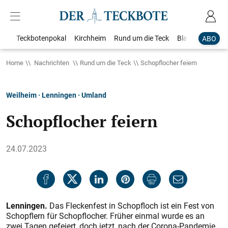
Teckbotenpokal
Kirchheim
Rund um die Teck
Blaulicht
Loka
ABO
Home
Nachrichten
Rund um die Teck
Schopflocher feiern
Weilheim · Lenningen · Umland
Schopflocher feiern
24.07.2023
Lenningen.
Das Fleckenfest in Schopfloch ist ein Fest von
Schopflern für Schopflocher. Früher einmal wurde es an
zwei Tagen gefeiert, doch jetzt, nach der Corona-Pandemie,