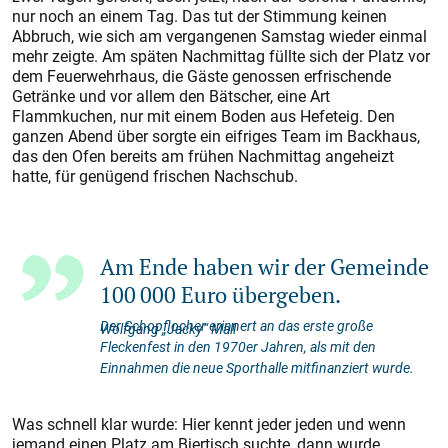
nur noch an einem Tag. Das tut der Stimmung keinen
Abbruch, wie sich am vergangenen Samstag wieder einmal
mehr zeigte. Am späten Nachmittag füllte sich der Platz vor
dem Feuerwehrhaus, die Gäste genossen erfrischende
Getränke und vor allem den Bätscher, eine Art
Flammkuchen, nur mit einem Boden aus Hefeteig. Den
ganzen Abend über sorgte ein eifriges Team im Backhaus,
das den Ofen bereits am frühen Nachmittag angeheizt
hatte, für genügend frischen Nachschub.
Am Ende haben wir der Gemeinde
100 000 Euro übergeben.
Der Schopflocher erinnert an das erste große
Wolfgang „Jacky“ Mall
Fleckenfest in den 1970er Jahren, als mit den
Einnahmen die neue Sporthalle mitfinanziert wurde.
Was schnell klar wurde: Hier kennt jeder jeden und wenn
jemand einen Platz am Biertisch suchte, dann wurde