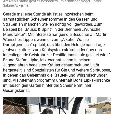
Am Nabu-Stand geht es besonders um heimische Vögel. Fotos:
Sabine Ackermann.
Gerade mal eine Stunde alt, ist es inzwischen beim
samstäglichen Scheunensommer in den Gassen und
Straßen an manchen Stellen richtig voll geworden. Zum
Beispiel bei „Music & Spirit“ in der Brennerei „Wünsche
Manufaktur“. Mit Interesse hängen die Besucher an Martin
Wünsches Lippen, wenn er vom „Alkohol-Wasser-
Dampfgemisch“ spricht, das über den Helm je nach Lage
„entweder direkt zum Kühlsystem strömt, oder über das
innenliegende Geistrohr zur Destillationssäule geleitet wird.“
Er und Stefan Lipka, letzterer hat schon in seinen
Jugendjahren begeistert Kräuter gesammelt und Likör
hergestellt, sind Spezialisten für Gin und weitere Spirituosen,
in denen das Geheimnis die Kräuter- und Würzmischungen
sind. Als Alternativprogramm unterhält Doris Lipka-Kirschke
im lauschigen Garten hinter der Scheune mit ihrer
Gesangskunst.