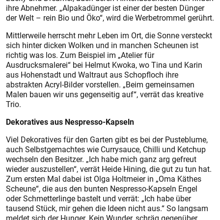
ihre Abnehmer. „Alpakadünger ist einer der besten Dünger
der Welt – rein Bio und Öko“, wird die Werbetrommel gerührt.
Mittlerweile herrscht mehr Leben im Ort, die Sonne versteckt
sich hinter dicken Wolken und in manchen Scheunen ist
richtig was los. Zum Beispiel im „Atelier für
Ausdrucksmalerei“ bei Helmut Kwoka, wo Tina und Karin
aus Hohenstadt und Waltraut aus Schopfloch ihre
abstrakten Acryl-Bilder vorstellen. „Beim gemeinsamen
Malen bauen wir uns gegenseitig auf“, verrät das kreative
Trio.
Dekoratives aus Nespresso-Kapseln
Viel Dekoratives für den Garten gibt es bei der Pusteblume,
auch Selbstgemachtes wie Currysauce, Chilli und Ketchup
wechseln den Besitzer. „Ich habe mich ganz arg gefreut
wieder auszustellen“, verrät Heide Hining, die gut zu tun hat.
Zum ersten Mal dabei ist Olga Holtmeier in „Oma Käthes
Scheune“, die aus den bunten Nespresso-Kapseln Engel
oder Schmetterlinge bastelt und verrät: „Ich habe über
tausend Stück, mir gehen die Ideen nicht aus.“ So langsam
meldet sich der Hunger. Kein Wunder, schräg gegenüber