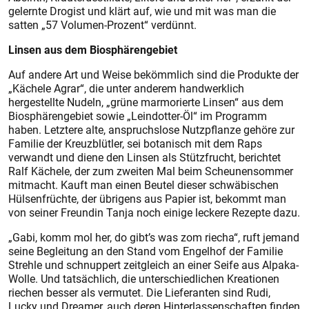
gelernte Drogist und klärt auf, wie und mit was man die
satten „57 Volumen-Prozent“ verdünnt.
Linsen aus dem Biosphärengebiet
Auf andere Art und Weise bekömmlich sind die Produkte der
„Kächele Agrar“, die unter anderem handwerklich
hergestellte Nudeln, „grüne marmorierte Linsen“ aus dem
Biosphärengebiet sowie „Leindotter-Öl“ im Programm
haben. Letztere alte, anspruchslose Nutzpflanze gehöre zur
Familie der Kreuzblütler, sei botanisch mit dem Raps
verwandt und diene den Linsen als Stützfrucht, berichtet
Ralf Kächele, der zum zweiten Mal beim Scheunensommer
mitmacht. Kauft man einen Beutel dieser schwäbischen
Hülsenfrüchte, der übrigens aus Papier ist, bekommt man
von seiner Freundin Tanja noch einige leckere Rezepte dazu.
„Gabi, komm mol her, do gibt’s was zom riecha“, ruft jemand
seine Begleitung an den Stand vom Engelhof der Familie
Strehle und schnuppert zeitgleich an einer Seife aus Alpaka-
Wolle. Und tatsächlich, die unterschiedlichen Kreationen
riechen besser als vermutet. Die Lieferanten sind Rudi,
Lucky und Dreamer, auch deren Hinterlassenschaften finden