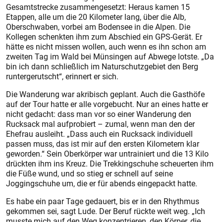
Gesamtstrecke zusammengesetzt: Heraus kamen 15
Etappen, alle um die 20 Kilometer lang, über die Alb,
Oberschwaben, vorbei am Bodensee in die Alpen. Die
Kollegen schenkten ihm zum Abschied ein GPS-Gerät. Er
hätte es nicht missen wollen, auch wenn es ihn schon am
zweiten Tag im Wald bei Münsingen auf Abwege lotste. „Da
bin ich dann schließlich im Naturschutzgebiet den Berg
runtergerutscht“, erinnert er sich.
Die Wanderung war akribisch geplant. Auch die Gasthöfe
auf der Tour hatte er alle vorgebucht. Nur an eines hatte er
nicht gedacht: dass man vor so einer Wanderung den
Rucksack mal aufprobiert – zumal, wenn man den der
Ehefrau ausleiht. „Dass auch ein Rucksack individuell
passen muss, das ist mir auf den ersten Kilometern klar
geworden.“ Sein Oberkörper war untrainiert und die 13 Kilo
drückten ihm ins Kreuz. Die Trekkingschuhe scheuerten ihm
die Füße wund, und so stieg er schnell auf seine
Joggingschuhe um, die er für abends eingepackt hatte.
Es habe ein paar Tage gedauert, bis er in den Rhythmus
gekommen sei, sagt Lude. Der Beruf rückte weit weg. „Ich
musste mich auf den Weg konzentrieren, den Körper, die