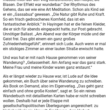
Blasen. Der Effekt war wunderbar.“ Der Rhythmus des
Gehens, das sei wie eine Art Meditation. Schon als Kind sei
er ein „Gassabua“ gewesen. „Die Natur gibt Ruhe und Kraft.
So ein frisch gedroschenes Kornfeld, das ist ein
fantastischer Anblick.“ In Hayingen hat er die feinen Kleider,
die er sich für abends eingepackt hatte, zur Post gebracht.
Unnötiger Ballast. „Am Abend war der Körper müde und der
Geist frei. Das gibt einem ein ganz großes
Zufriedenheitsgefühl“, erinnert sich Lude. Auch wenn er mal
ein stickiges Zimmer an einer lauten Straße erwischt hatte.
Und was hat er mit nach Hause genommen von seiner
Wanderung? „Gelassenheit. Am Anfang war das ganz stark.
Meine Frau und meine Kinder waren ganz erstaunt.“
Als er längst wieder zu Hause war, ist Lude auf die Idee
gekommen, ein Buch über seine Wanderung zu schreiben.
Als Book on Demand, also im Eigenverlag. „Das geht ganz
einfach und ohne große Kosten“, sagt er. So ein reines
Wanderbuch mit detaillierten Karten habe er nicht schreiben
wollen. Deshalb hat er jede Etappe mit
gesellschaftspolitischen Überlegungen angereichert: zu