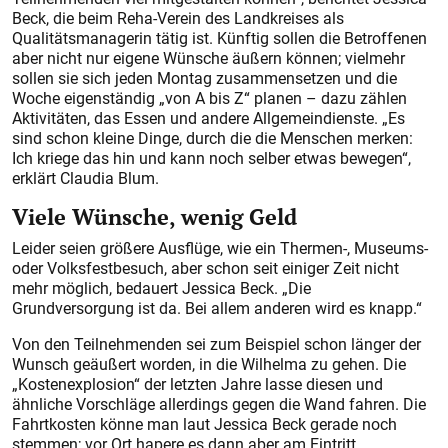
Beck, die beim Reha-Verein des Landkreises als
Qualitätsmanagerin tätig ist. Künftig sollen die Betroffenen
aber nicht nur eigene Wünsche äußern können; vielmehr
sollen sie sich jeden Montag zusammensetzen und die
Woche eigenständig „von A bis Z“ planen – dazu zählen
Aktivitäten, das Essen und andere Allgemeindienste. „Es
sind schon kleine Dinge, durch die die Menschen merken:
Ich kriege das hin und kann noch selber etwas bewegen“,
erklärt Claudia Blum.
Viele Wünsche, wenig Geld
Leider seien größere Ausflüge, wie ein Thermen-, Museums-
oder Volksfestbesuch, aber schon seit einiger Zeit nicht
mehr möglich, bedauert Jessica Beck. „Die
Grundversorgung ist da. Bei allem anderen wird es knapp.“
Von den Teilnehmenden sei zum Beispiel schon länger der
Wunsch geäußert worden, in die Wilhelma zu gehen. Die
„Kostenexplosion“ der letzten Jahre lasse diesen und
ähnliche Vorschläge allerdings gegen die Wand fahren. Die
Fahrtkosten könne man laut Jessica Beck gerade noch
stemmen; vor Ort hapere es dann aber am Eintritt.