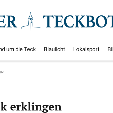
nd um die Teck
Blaulicht
Lokalsport
Bi
ngen
k erklingen