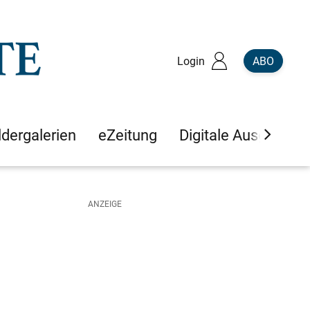
Login
ABO
ldergalerien
eZeitung
Digitale Ausgaben