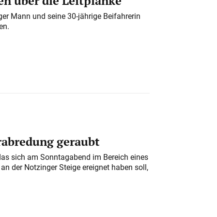
n über die Leitplanke
iger Mann und seine 30-jährige Beifahrerin
en.
erabredung geraubt
das sich am Sonntagabend im Bereich eines
n der Notzinger Steige ereignet haben soll,