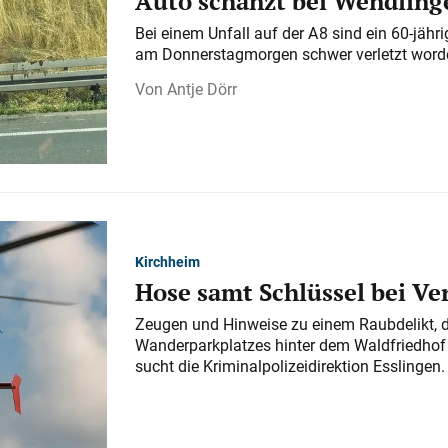
Auto schanzt bei Wendlinge
Bei einem Unfall auf der A 8 sind ein 60-jähr
am Donnerstagmorgen schwer verletzt word
Antje Dörr
Kirchheim
Hose samt Schlüssel bei V
Zeugen und Hinweise zu einem Raubdelikt, 
Wanderparkplatzes hinter dem Waldfriedhof a
sucht die Kriminalpolizeidirektion Esslingen.