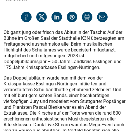
Ob ganz jung oder frisch das Abitur in der Tasche: Auf der
Bühne im Großen Saal der Stadthalle K3N überzeugten am
Freitagabend ausnahmslos alle. Beim musikalischen
Highlight des Schuljahres wurde begeistert mitgetanzt,
mitgefiebert und mitgesungen. 2023 ist
Doppeljubiläumsjahr – 50 Jahre Landkreis Esslingen und
175 Jahre Kreissparkasse Esslingen-Nürtingen.
Das Doppeljubiläum wurde nun mit dem von der
Kreissparkasse Esslingen-Nürtingen initiierten und
veranstalteten Schulbandbattle gebührend zelebriert. Und
mit elf bunt gemischten Bands, einer hochkarätigen
vierköpfigen Jury und moderiert vom Stuttgarter Popsänger
und Pianisten Pascal Blenke war es ein Abend der
Extraklasse. Die Kirsche auf der Torte waren die rund 800
erschienenen enthusiastischen Musikbegeisterten aller
Altersklassen. Dank Live-Stream war das Mega-Event auch
von zu Hause aus abrufbar. Im Vorfeld konnten sich alle