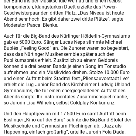
der Band Iris der Musikschule Wernau und einem selbst
komponierten, klangstarken Duett erzielte das Power-
Geschwisterpaar den dritten Platz. „Das Niveau ist heute
Abend sehr hoch. Es gibt daher zwei dritte Plätze“, sagte
Moderator Pascal Blenke.
Auch für die Big-Band des Nürtinger Hölderlin-Gymnasiums
gab es 5000 Euro. Sänger Lucas Neps stimmte Michael
Bublés „Feeling Good“ an. Die Zuhörer waren so begeistert,
dass das Nürtinger Musikensemble später auch den
Publikumspreis erhielt. Zusätzlich zu einem Geldpreis
können die drei besten Bands je einen Song im Tonstudio
aufnehmen und ein Musikvideo drehen. Stolze 10.000 Euro
und einen Auftritt beim Stadtteilfest „Pliensauvorstadt live“
erhielt die Lug Junior Band des Kirchheimer Ludwig-Uhland-
Gymnasiums, die für einen energiegeladenen Auftakt des
Abends sorgte. Ihr instrumentales Zusammenspiel mache,
so Jurorin Lisa Wilhelm, selbst Coldplay Konkurrenz.
Und den Hauptgewinn mit 17 500 Euro samt Auftritt beim
Esslinger „Kino auf der Burg“ sahnte die Big-Band Stolat der
Musikschule und Gymnasium Plochingen ab. „Jazz als
Happening, einfach großartig“, urteilte Jurorin Fola Dada.