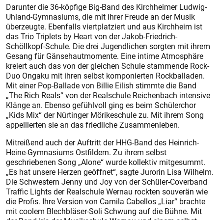
Darunter die 36-köpfige Big-Band des Kirchheimer Ludwig-
Uhland-Gymnasiums, die mit ihrer Freude an der Musik
überzeugte. Ebenfalls viertplatziert und aus Kirchheim ist
das Trio Triplets by Heart von der Jakob-Friedrich-
Schöllkopf-Schule. Die drei Jugendlichen sorgten mit ihrem
Gesang für Gänsehautmomente. Eine intime Atmosphäre
kreiert auch das von der gleichen Schule stammende Rock-
Duo Ongaku mit ihren selbst komponierten Rockballaden.
Mit einer Pop-Ballade von Billie Eilish stimmte die Band
„The Rich Reals“ von der Realschule Reichenbach intensive
Klänge an. Ebenso gefühlvoll ging es beim Schülerchor
„Kids Mix“ der Nürtinger Mörikeschule zu. Mit ihrem Song
appellierten sie an das friedliche Zusammenleben.
Mitreißend auch der Auftritt der HHG-Band des Heinrich-
Heine-Gymnasiums Ostfildern. Zu ihrem selbst
geschriebenen Song „Alone“ wurde kollektiv mitgesummt.
„Es hat unsere Herzen geöffnet“, sagte Jurorin Lisa Wilhelm.
Die Schwestern Jenny und Joy von der Schüler-Coverband
Traffic Lights der Realschule Wernau rockten souverän wie
die Profis. Ihre Version von Camila Cabellos „Liar“ brachte
mit coolem Blechbläser-Soli Schwung auf die Bühne. Mit