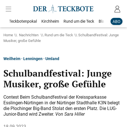
Teckbotenpokal
Kirchheim
Rund um die Teck
Blaulicht
Loka
ABO
Home
Nachrichten
Rund um die Teck
Schulbandfestival: Junge
Musiker, große Gefühle
Weilheim · Lenningen · Umland
Schulbandfestival: Junge
Musiker, große Gefühle
Contest Beim Schulbandfestival der Kreissparkasse
Esslingen-Nürtingen in der Nürtinger Stadthalle K3N belegt
die Plochinger Big-Band Stolat den ersten Platz. Die LUG-
Junior-Band wird Zweiter.
Von Sara Hiller
18.09.2023