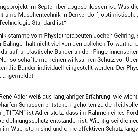
ungsprojekt im September abgeschlossen ist. Was die
entrums Maschentechnik in Denkendorf, optimistisch: 
Technologie Standard ist.“
hnik stamme vom Physiotherapeuten Jochen Gehring, sa
 Der Balinger hält nicht viel von den üblichen Torwart
zt darauf, unelastische Bänder an den Fingerinnenseit
 Nur so schaffe man einen wirksamen Schutz vor Übe
 die Bänder individuell eingestellt werden. Der Phys
t angemeldet.
 René Adler weiß aus langjähriger Erfahrung, wie wic
scharfen Schüssen entstehen, gehörten zu den leidvol
er „T1TAN“ ist Adler stolz, dass im Rahmen eines Fö
Überdehnungsschutz entstanden ist. Wichtig sei die ne
ch im Wachstum sind und ohne effektiven Schutz lang