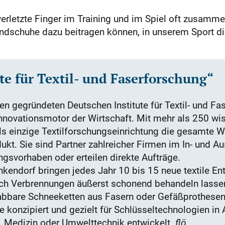
rletzte Finger im Training und im Spiel oft zusammen
ndschuhe dazu beitragen können, in unserem Sport die
te für Textil- und Faserforschung“
n gegründeten Deutschen Institute für Textil- und Fas
nnovationsmotor der Wirtschaft. Mit mehr als 250 wi
ls einzige Textilforschungseinrichtung die gesamte W
t. Sie sind Partner zahlreicher Firmen im In- und Aus
gsvorhaben oder erteilen direkte Aufträge.
kendorf bringen jedes Jahr 10 bis 15 neue textile E
ich Verbrennungen äußerst schonend behandeln lassen,
abbare Schneeketten aus Fasern oder Gefäßprothesen.
 konzipiert und gezielt für Schlüsseltechnologien in 
, Medizin oder Umwelttechnik entwickelt.
flö