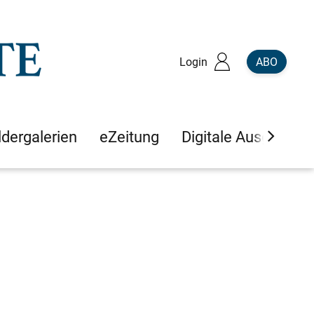
Login
ABO
ldergalerien
eZeitung
Digitale Ausgaben