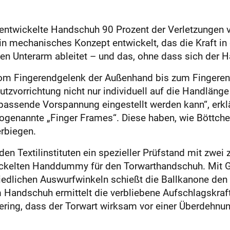
f entwickelte Handschuh 90 Prozent der Verletzungen 
n mechanisches Konzept entwickelt, das die Kraft in
n Unterarm ableitet – und das, ohne dass sich der 
e vom Fingerendgelenk der Außenhand bis zum Fingere
chutzvorrichtung nicht nur individuell auf die Handlän
 passende Vorspannung eingestellt werden kann“, erklä
ogenannte „Finger Frames“. Diese haben, wie Böttcher 
erbiegen.
en Textilinstituten ein spezieller Prüfstand mit zwei 
ickelten Handdummy für den Torwarthandschuh. Mit 
iedlichen Auswurfwinkeln schießt die Ballkanone de
Handschuh ermittelt die verbliebene Aufschlagskraft
ing, dass der Torwart wirksam vor einer Überdehnung 