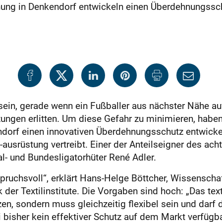
schung in Denkendorf entwickeln einen Überdehnungssch
sein, gerade wenn ein Fußballer aus nächster Nähe au
ngen erlitten. Um diese Gefahr zu minimieren, haben d
dorf einen innovativen Überdehnungsschutz entwickel
ausrüstung vertreibt. Einer der Anteilseigner des acht
l- und Bundesligatorhüter René Adler.
ruchsvoll“, erklärt Hans-Helge Böttcher, Wissenschaft
r Textilinstitute. Die Vorgaben sind hoch: „Das text
zen, sondern muss gleichzeitig flexibel sein und dar
bisher kein effektiver Schutz auf dem Markt verfügba