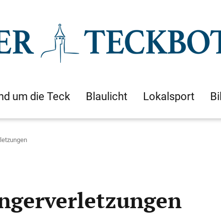
nd um die Teck
Blaulicht
Lokalsport
Bi
rletzungen
ingerverletzungen