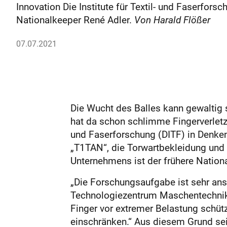
Innovation Die Institute für Textil- und Faserfor
Nationalkeeper René Adler.
Von Harald Flößer
07.07.2021
Die Wucht des Balles kann gewaltig 
hat da schon schlimme Fingerverletzu
und Faserforschung (DITF) in Denken
„T1TAN“, die Torwartbekleidung und -
Unternehmens ist der frühere Nationa
„Die Forschungsaufgabe ist sehr ansp
Technologiezentrum Maschentechnik de
Finger vor extremer Belastung schüt
einschränken.“ Aus diesem Grund sei 