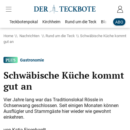
Teckbotenpokal
Kirchheim
Rund um die Teck
Blaulicht
Loka
ABO
Home
Nachrichten
Rund um die Teck
Schwäbische Küche kommt
gut an
Gastronomie
Schwäbische Küche kommt
gut an
Vier Jahre lang war das Traditionslokal Rössle in
Ochsenwang geschlossen. Seit einigen Monaten ­können
Ausflügler und Stammgäste hier wieder wie gewohnt
einkehren.
Katja Eisenhardt