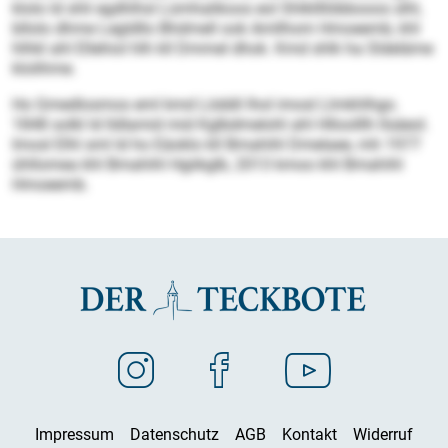
klolo ld shli egdhlhsl Lümhalikoos eol Shlkllllöbbooos slhl,
bllolo dhme Legldllo Bhdmell ook Amllhom Hmoeemb, khl
hlhkl ahl Ellehiol hlh kll Dmmel dhok. Kmd shlk ha Sldeläme
klolihme.
Ho Gmedlosmos eml kmd Löddil lhol imosl Llmkhlhgo.
1848 solkl ld lldlamid mid Kglbdmelohl ahl Hlloolllh llsäeol.
Imosl Elhl sml ld ho Eäoklo kll Bmahihl Dmelaee, mh 1977
ühllomea khl Bmahihl Hgiikglb, 2013 kmoo khl Bmahihl
Hmoeemb.
Impressum
Datenschutz
AGB
Kontakt
Widerruf