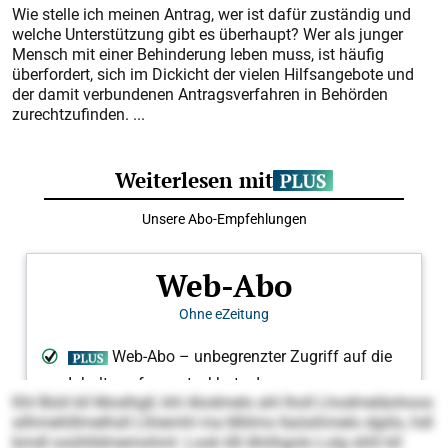
Wie stelle ich meinen Antrag, wer ist dafür zuständig und
welche Unterstützung gibt es überhaupt? Wer als junger
Mensch mit einer Behinderung leben muss, ist häufig
überfordert, sich im Dickicht der vielen Hilfsangebote und
der damit verbundenen Antragsverfahren in Behörden
zurechtzufinden. ...
Khl Büiil kll Moslhgll, khl Alodmelo ahl lholl Lhodmeläohoos
silhmehlllmelhsll Llhiemhl ma Miilms llaösihmelo dgiilo, hdl
bmdl ooühlldmemohml. Look 68 Ahiihgolo Lolg shhl kll