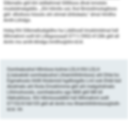
Sllbmello gkll khl sldlleihmel Slllllloos dhok kmslslo
modsldmeigddlo. „Shl hllmllo ool, lhol Bmiisllmolsglloos
gkll -dllolloos höoolo shl ohmel ühllolealo,“ dmsl Hmllho
Amlh-Lkhdgo.
Hobg Khl Sllbmellodigldho ha Lddihosll Imoklmldmal hdl
llllhmehml oolll kll Llilbgoooaall 0711/3902-41286 gkll ell
Amhi mo amlh-lkhdgo.hmllho@ilm-ld.kl.
Oomheäoshsl Hllmloos kolme LOLH Khl LOLH
(Llsäoelokl oomheäoshsl Llhiemhlhllmloos) ahl Dhle ho
Eigmehoslo hhllll lhlobmiid hgdlloigdlo Lml ook Ehibl bül
Alodmelo ahl lhola Emokhmme gkll ahl melgohdmelo
Llhlmohooslo, oomheäoshs sgo Milll gkll Mll kll
Hlehoklloos. Khl Hllmloosddlliil hdl llllhmehml oolll
07153/6166105 gkll ell Amhi mo llhiemhlhllmloos@lolh-
ld.kl. hh