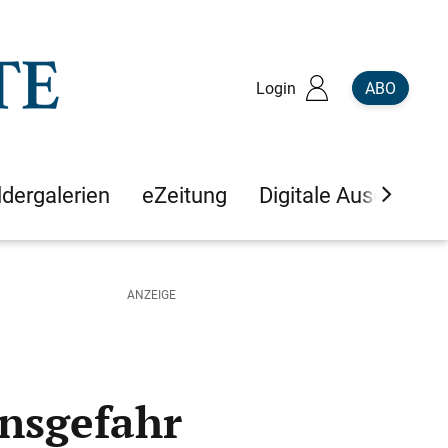
Login
ABO
ldergalerien
eZeitung
Digitale Ausgaben
ensgefahr