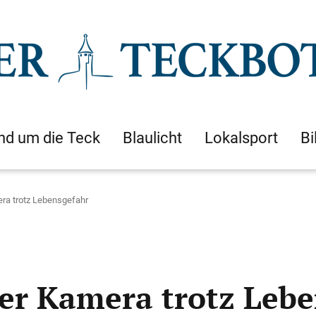
nd um die Teck
Blaulicht
Lokalsport
Bi
era trotz Lebensgefahr
der Kamera trotz Leb