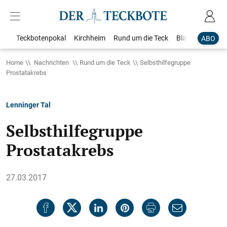
Teckbotenpokal
Kirchheim
Rund um die Teck
Blaulicht
Loka
ABO
Home
Nachrichten
Rund um die Teck
Selbsthilfegruppe
Prostatakrebs
Lenninger Tal
Selbsthilfegruppe
Prostatakrebs
27.03.2017