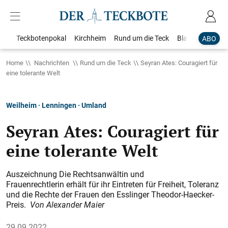
Teckbotenpokal
Kirchheim
Rund um die Teck
Blaulicht
Loka
ABO
Home
Nachrichten
Rund um die Teck
Seyran Ates: Couragiert für
eine tolerante Welt
Weilheim · Lenningen · Umland
Seyran Ates: Couragiert für
eine tolerante Welt
Auszeichnung Die Rechtsanwältin und
Frauenrechtlerin erhält für ihr Eintreten für Freiheit, Toleranz
und die Rechte der Frauen den Esslinger Theodor-Haecker-
Preis.
Von Alexander Maier
29.09.2022