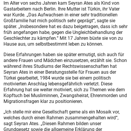
Im Alter von sechs Jahren kam Seyran Ates als Kind von
Gastarbeitern nach Berlin. Ihre Mutter ist Türkin, ihr Vater
war Kurde. „Das Aufwachsen in einer sehr traditionellen
Großfamilie hat mich politisch sehr geprägt“, sagte sie
später. „Insbesondere hat es dazu beigetragen, dass ich sehr
früh angefangen habe, gegen die Ungleichbehandlung der
Geschlechter zu kämpfen.“ Mit 17 Jahren büxte sie von zu
Hause aus, um selbstbestimmt leben zu können.
Diese Erfahrungen haben sie später ermutigt, sich auch für
andere Frauen und Mädchen einzusetzen, erzählt sie. Schon
während ihres Studiums der Rechtswissenschaften hat
Seyran Ates in einer Beratungsstelle für Frauen aus der
Türkei gearbeitet, 1984 wurde sie bei einem politisch
motivierten Anschlag lebensgefährlich verletzt. Diese
Erfahrung hat sie weiter motiviert, sich zu Themen wie dem
Kopftuch bei Musliminnen, Zwangsheirat, Ehrenmorden und
Migrationsfragen klar zu positionieren.
„Ich stelle mir eine Gesellschaft gerne als ein Mosaik vor,
welches durch einen Rahmen zusammengehalten wird“,
sagt Seyran Ates. „Diesen Rahmen bilden unser
Grundgesetz sowie die allgemeine Erklärung der