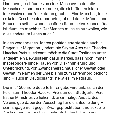
Hadithen: „Ich träume von einer Moschee, in der alle
Menschen zusammenkommen, die sich für den Islam
interessieren und/oder daran glauben. Eine Moschee, in der
es keine Geschlechterapartheid gibt und daher Männer und
Frauen im selben wunderschönen Raum beten können. Das
ist räumlich machbar. Der Mensch muss es nur wollen, wie
alles andere im Leben auch.“
In den vergangenen Jahren positionierte sie sich auch in
Fragen zur Migration. „Indem sie Seyran Ates den Theodor-
Haecker-Preis zuerkennt, möchte die Stadt Esslingen unter
anderem ein Bewusstsein dafür stärken, dass noch immer
insbesondere junge Frauen von Diskriminierung und
Unterdrückung, von Zwangsheirat, häuslicher Gewalt oder
Gewalt im Namen der Ehre bis hin zum Ehrenmord bedroht
sind – auch in Deutschland“, heißt es im Rathaus.
Die mit 1500 Euro dotierte Ehrengabe wird anlässlich der
Feier zum Theodor-Haecker-Preis an den Stuttgarter Verein
Esther Ministries verliehen. „Der einmalige Ansatz des
Vereins gab dabei den Ausschlag für die Entscheidung –
sein Engagement gegen Zwangsprostitution und sexuelle
Ausbeutung umfasst viel mehr als Unterstützung und