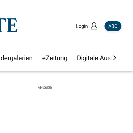
Login
ABO
ldergalerien
eZeitung
Digitale Ausgaben