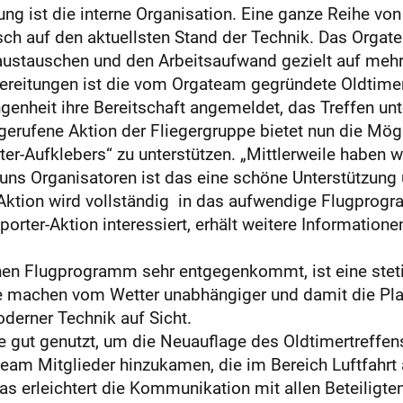
ung ist die interne Organisation. Eine ganze Reihe v
sch auf den aktuellsten Stand der Technik. Das Orgate
austauschen und den Arbeitsaufwand gezielt auf mehre
ereitungen ist die vom Orgateam gegründete Oldtimer
genheit ihre Bereitschaft angemeldet, das Treffen unt
erufene Aktion der Fliegergruppe bietet nun die Mögl
er-Aufklebers“ zu unterstützen. „Mittlerweile haben w
ns Organisatoren ist das eine schöne Unterstützung un
 Aktion wird vollständig in das aufwendige Flugprogr
rter-Aktion interessiert, erhält weitere Informatione
n Flugprogramm sehr entge­genkommt, ist eine stet
 machen vom Wetter unabhängiger und damit die Planu
derner Technik auf Sicht.
gut genutzt, um die Neuauflage des Oldtimertreffens 
team Mitglieder hinzukamen, die im Bereich Luftfahrt a
as erleichtert die Kommunikation mit allen Beteiligten