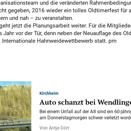
anisationsteam und die veränderten Rahmenbedingun
ht gegeben, 2016 wieder ein tolles Oldtimerfest für al
ern und nah – zu veranstalten.
ht jetzt die Planungsarbeit weiter. Für die Mitgliede
es Jahr vor der Tür, denn neben der Neuauflage des O
0. Internationale Hahnweidewettbewerb statt. pm
Kirchheim
Auto schanzt bei Wendlinge
Bei einem Unfall auf der A 8 sind ein 60-jähr
am Donnerstagmorgen schwer verletzt word
Antje Dörr