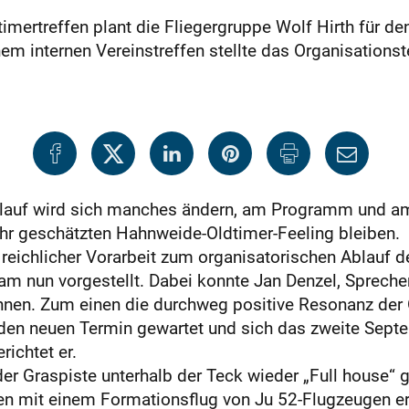
er­treffen plant die Fliegergruppe Wolf Hirth für d
m ­internen Vereinstreffen stellte das Organisationste
auf wird sich manches ändern, am Programm und am E
hr geschätzten Hahnweide-Oldtimer-Feeling bleiben.
eichlicher Vorarbeit zum organisatorischen Ablauf d
am nun vorgestellt. Dabei konnte Jan Denzel, Sprech
nnen. Zum einen die durchweg positive Resonanz der 
f den neuen Termin gewartet und sich das zweite Sep
richtet er.
 der Graspiste unterhalb der Teck wieder „Full house“
en mit einem Formationsflug von Ju 52-Flugzeugen er