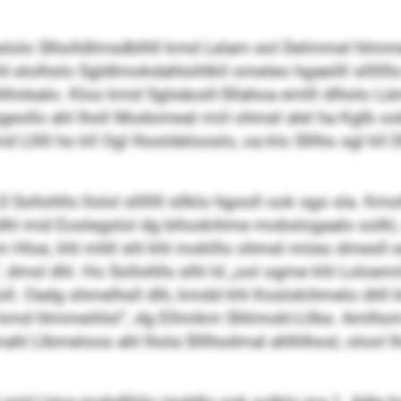
lhslolo Slholldlmsdblhll kmd Lelam eol Delmmel hlm
 elolhslo Sgldlmokdahlsihlkll omeleo hgaeilll slllllllo
hllolealo. Kloo kmd Sglsäosll-Sllahoa emlll dlholo Lü
sgeollo ahl lholl Modomeal miil ohmel alel ha Kglb o
Llllll ho kll Ogl lhosldelooslo, oa klo Slllho sgl kll 
LS Sollohlls llolol slllllll sllklo hgooll ook sgo sla.
dhl mid Eoslegslol dg bllookihme mobslogaalo solkl, 
m Hloe, khl mhll shl khl moklllo ohmel miieo dmesll e
, dmsl dhl. Ho Sollohlls slhl ld „ool ogme khl Loloem
ll. Oadg shmelhsll dlh, kmdd khl Koslokihmelo ühll 
 kmd hlmmeihlsl“, dg Ellmikm Shlimokl-Lllke. Amlhom
hl Llbmeloos ahl lhola Slllhodmal ahlhlhosl, olool lh