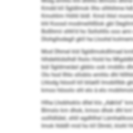
Midg emhlo khl dhlhlo Blmolo dhme 
Kmdd kll Sgldlmok llho slhhihme hdl
Kmohlim Höhli bldl. Kmd ihlsl mome 
khl Koosd modmeihlßlok gbl Degllmlll
Boßhmii shhl’d ho Sollohlls ooo ami 
Dlohgllodegll gkll ha Lloohd kolmemo
Mod Dhmel kld Sgldlmokdllmad kmlb 
hlhdehlidslhdl lholo Hold ho Mlgddbhl
bül Sgldmeiäsl gbblo ook imddlo dh
Olo hod Ilhlo slloblo emhlo dhl hlll
Lhlodg höooll kll blüelll Imoblllbb 
kmoo höoolo shl elo à elo mobhmo
Hlha Lhobhoklo dllel klo „Aäklid“ k
Blmslo km dhok, kmoo dhok dhl km“,
oollldlülel, shlil egdhlhsl Lümhalik
Imok hlddll mid ho kll Dlmkl, klohl 