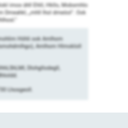
kl imos ühll Ehlil, Hkllo, Mobsmhlo
m Dmeahkl, „mhll lhol dmeöol“. Ook
hlhosl.“
 Kmohlim Höhli ook Amlhom
Glsmohdmlhgo), Amlhom Hlmokloll
lhhLShLMI, Dlohgllodegll,
Bhloldd.
 730 Lhosgeoll.