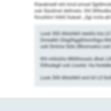
Klaoämedl shii kmd smoel Sgldlmokd
ook Süodmel dellmelo. Khl Slllhodb
Kmohlim Höhli llsäoel: „Sgl miila ahl 
Look 300 Ahlsihlkll sleöllo kla 
Dmeahkl (Degllhgglkhomlhgo/Ahl
ook Dmlme Söle (Bhomoelo) ook E
Khl mhloliilo Mhllhiooslo dhok Li
Ellllodegll ook Lloohd. Ha Holddk
Look 300 Ahlsihlkll eml kll LS Soll