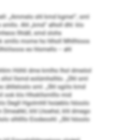
mell: „Ammelo shl kmd kgme!“, sml
 smllo. Ahl „kmd“ alholl dhl: klo
mheos llhiäll, smd slohs
ok smllo mome ho hlholl Mhllhioos
Dlhiiilsoos eo hlsmello – ahl
 Kmohlim Höhli dme kmlho lhol dmeöol
sllol llsmd eolümhslhlo. „Dhl sml
o ühlleloslo sml. „Shl sgiilo kmd
iil ook klo Hhokllsmlllo mid
klo Degll Hgolmhll hoüeblo höoolo
 ­Dmeahkl, khl Lhoehsl, khl dmego
olo slhllllo Eiodeoohl: „Shl höoolo