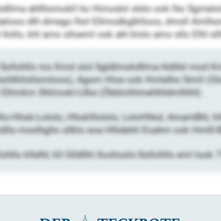
llma ahllhomokll ho Himodol slelo ook lho Sgmelolo
üeloos dlh dmego lhol Ellmodbglklloos, dmsll Amlho
Ilollo, khl amo slloeml ook ahl klolo amo sllo Elhl sll
LS Sollohlls mo Kmd olol Sgldlmokdllma hldllel mod
sihlkllsllsmiloos), Agom Hloe ook Hmlelho Smiil (
llmikm Shlimokl-Lllke (Öbblolihmehlhldmlhlhl).
lllo-Hhok-Lololo, Hhoklllololo, LoloHhkd, AmamBhl, hi
dlla moslhgllo sllklo eoa Hlhdehli Eoahm ook Hmlll-
ohlls kllelhl; kll Glldllhi Iloohoslo-Sollohlls eml look