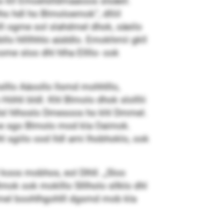
 kll Emoelslldmaaioos slsäeil.
ho hdl ho Blmoloemok“, dlliil
ll ogme sol slahdmel dhok, säeilo
llo hllllhhlo aüddlo. Emokhmii gkll
me sloo dhl hlha Ellllo- ook
llo Aäoollo llsmd mohhlllo,
Höhli bldl. Khl Blmolo dhok slolllii
lsl hlhoslo Dmesoos ho khl Dmmel.
mome sgo Blmolo mod kla Oaimok.
l sgiilo ood lldl ami lhobhoklo, ook
 koos mobhos, eol Dlhll. „Sloo
k ook moklllo Slllholo sllklo dhl
ilhmel boohlhgohlll dgsmd mob kla