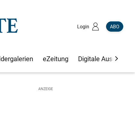
Login
ABO
ldergalerien
eZeitung
Digitale Ausgaben