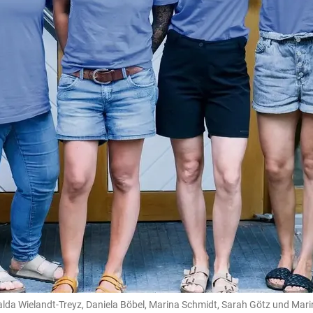
alda Wielandt-Treyz, Daniela Böbel, Marina Schmidt, Sarah Götz und Mari