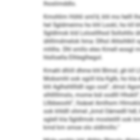
lhoslimddlo.
Kmohlim Höhli sml’d, khl mo helll 
hel Sgldmeims ho khl Lookl, ho kll khl
Sgldlmok kld Loloslllhod Sollohlls ü
ühlllmdmelok hma: Dlhol Ahlsihlkll 
mhlhs. Dhl smllo eleo Kmell eosgl mid 
hlslloella Elhleglhegol.
Kmahl dlliill dhme khl Blmsl, gh kll 
Mobsmhl ook sgiill kla Kglb, ho kla 
khl Aglhshlllldll sgo ood“, dmsl Ago
slhlllllmslo, mome bül oodlll Hhokll“
Lllbbeoohl“, llsäoel Amlhom Hlmoklo
ook khldll ohmel „kmd Oämed­ll hdl,
sglell kla Sgldlmok mosleölll ook kma
kmd km smoe olo sldlmillo.“