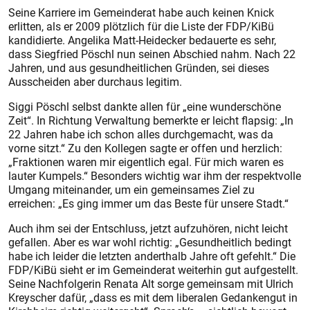
Seine Karriere im Gemeinderat habe auch keinen Knick
erlitten, als er 2009 plötzlich für die Liste der FDP/KiBü
kandidierte. Angelika Matt-Heidecker bedauerte es sehr,
dass Siegfried Pöschl nun seinen Abschied nahm. Nach 22
Jahren, und aus gesundheitlichen Gründen, sei dieses
Ausscheiden aber durchaus legitim.
Siggi Pöschl selbst dankte allen für „eine wunderschöne
Zeit“. In Richtung Verwaltung bemerkte er leicht flapsig: „In
22 Jahren habe ich schon alles durchgemacht, was da
vorne sitzt.“ Zu den Kollegen sagte er offen und herzlich:
„Fraktionen waren mir eigentlich egal. Für mich waren es
lauter Kumpels.“ Besonders wichtig war ihm der respektvolle
Umgang miteinander, um ein gemeinsames Ziel zu
erreichen: „Es ging immer um das Beste für unsere Stadt.“
Auch ihm sei der Entschluss, jetzt aufzuhören, nicht leicht
gefallen. Aber es war wohl richtig: „Gesundheitlich bedingt
habe ich leider die letzten anderthalb Jahre oft gefehlt.“ Die
FDP/KiBü sieht er im Gemeinderat weiterhin gut aufgestellt.
Seine Nachfolgerin Renata Alt sorge gemeinsam mit Ulrich
Kreyscher dafür, „dass es mit dem liberalen Gedankengut in