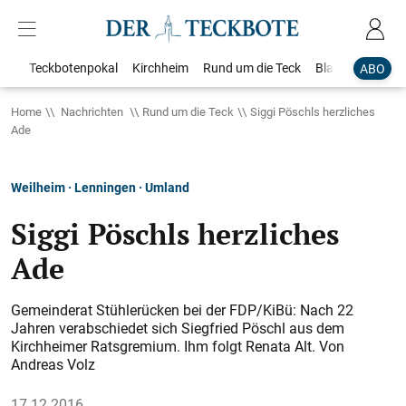
Teckbotenpokal
Kirchheim
Rund um die Teck
Blaulicht
Loka
ABO
Home
Nachrichten
Rund um die Teck
Siggi Pöschls herzliches
Ade
Weilheim · Lenningen · Umland
Siggi Pöschls herzliches
Ade
Gemeinderat Stühlerücken bei der FDP/KiBü: Nach 22
Jahren verabschiedet sich Siegfried Pöschl aus dem
Kirchheimer Ratsgremium. Ihm folgt Renata Alt. Von
Andreas Volz
17.12.2016