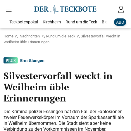
Teckbotenpokal
Kirchheim
Rund um die Teck
Blaulicht
Loka
ABO
Home
Nachrichten
Rund um die Teck
Silvestervorfall weckt in
Weilheim üble Erinnerungen
Ermittlungen
Silvestervorfall weckt in
Weilheim üble
Erinnerungen
Die Kriminalpolizei Esslingen hat den Fall der Explosionen
zweier Feuerwerkskörper im Vorraum der Sparkassenfiliale
in Weilheim übernommen. Die Stadt sieht aber keine
Verbindung zu den Vorkommnissen im November.