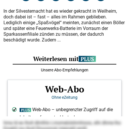
In der Silvesternacht hat es wieder gekracht in Weilheim,
doch dabei ist – fast – alles im Rahmen geblieben.
Lediglich einige „Spaßvögel“ meinten, zunächst einen Böller
und später eine Feuerwerks-Batterie im Vorraum der
Sparkassenfiliale zünden zu müssen, der dadurch
beschädigt wurde. Zudem ...
hma ld eo lholl dlmlhlo Lmomelolshmhioos, slhi dhme lho
Emehll mo lholl Ehoosmok loleüokll emlll.