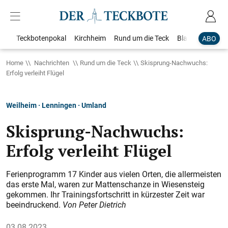
Teckbotenpokal
Kirchheim
Rund um die Teck
Blaulicht
Loka
ABO
Home
Nachrichten
Rund um die Teck
Skisprung-Nachwuchs:
Erfolg verleiht Flügel
Weilheim · Lenningen · Umland
Skisprung-Nachwuchs:
Erfolg verleiht Flügel
Ferienprogramm 17 Kinder aus vielen Orten, die allermeisten
das erste Mal, waren zur Mattenschanze in Wiesensteig
gekommen. Ihr Trainingsfortschritt in kürzester Zeit war
beeindruckend.
Von Peter Dietrich
03.08.2023