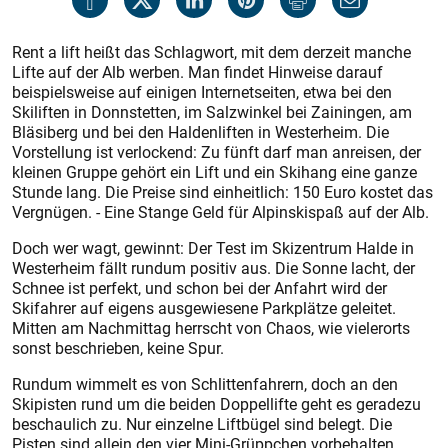
Rent a lift heißt das Schlagwort, mit dem derzeit manche
Lifte auf der Alb werben. Man findet Hinweise darauf
beispielsweise auf einigen Internetseiten, etwa bei den
Skiliften in Donn­stetten, im Salzwinkel bei Zainingen, am
Bläsiberg und bei den Haldenliften in Westerheim. Die
Vorstellung ist verlockend: Zu fünft darf man anreisen, der
kleinen Gruppe gehört ein Lift und ein Skihang eine ganze
Stunde lang. Die Preise sind einheitlich: 150 Euro kostet das
Vergnügen. - Eine Stange Geld für Alpinskispaß auf der Alb.
Doch wer wagt, gewinnt: Der Test im Skizentrum Halde in
Westerheim fällt rundum positiv aus. Die Sonne lacht, der
Schnee ist perfekt, und schon bei der Anfahrt wird der
Skifahrer auf eigens ausgewiesene Parkplätze geleitet.
Mitten am Nachmittag herrscht von Chaos, wie vielerorts
sonst beschrieben, keine Spur.
Rundum wimmelt es von Schlittenfahrern, doch an den
Skipisten rund um die beiden Doppellifte geht es geradezu
beschaulich zu. Nur einzelne Liftbügel sind belegt. Die
Pisten sind allein den vier Mini-Grüppchen vorbehalten.