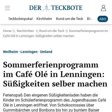
Teckbotenpokal
Kirchheim
Rund um die Teck
Blaulicht
Loka
ABO
Home
Nachrichten
Rund um die Teck
Sommerferienprogramm im
Café Olé in Lenningen: Süßigkeiten selber machen
Weilheim · Lenningen · Umland
Sommerferienprogramm
im Café Olé in Lenningen:
Süßigkeiten selber machen
Ferienspaß Den eingenen Süßigkeitenladen haben die
Kinder im Schülerferienprogramm des Jugendhauses Café
Olé in Lenningen eröffnet. Von Schokocrossies über
Gummibärchen und Bonbons bis hin zu buntem Baiser