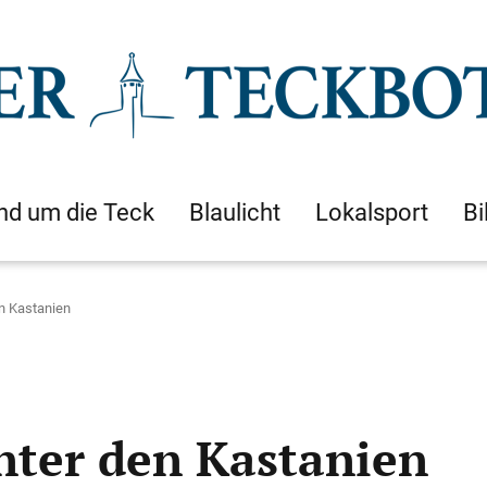
nd um die Teck
Blaulicht
Lokalsport
Bi
n Kastanien
ter den Kastanien