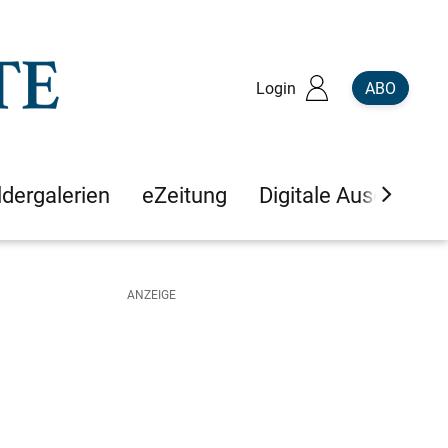
Login
ABO
ldergalerien
eZeitung
Digitale Ausgaben