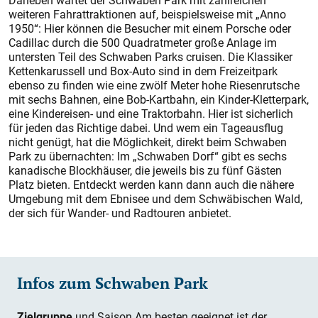
Daneben wartet der Schwaben Park mit zahlreichen
weiteren Fahrattraktionen auf, beispielsweise mit „Anno
1950“: Hier können die Besucher mit einem Porsche oder
Cadillac durch die 500 Quadratmeter große Anlage im
untersten Teil des Schwaben Parks cruisen. Die Klassiker
Kettenkarussell und Box-Auto sind in dem Freizeitpark
ebenso zu finden wie eine zwölf Meter hohe Riesenrutsche
mit sechs Bahnen, eine Bob-Kartbahn, ein Kinder-Kletterpark,
eine Kindereisen- und eine Traktorbahn. Hier ist sicherlich
für jeden das Richtige dabei. Und wem ein Tageausflug
nicht genügt, hat die Möglichkeit, direkt beim Schwaben
Park zu übernachten: Im „Schwaben Dorf“ gibt es sechs
kanadische Blockhäuser, die jeweils bis zu fünf Gästen
Platz bieten. Entdeckt werden kann dann auch die nähere
Umgebung mit dem Ebnisee und dem Schwäbischen Wald,
der sich für Wander- und Radtouren anbietet.
Infos zum Schwaben Park
Zielgruppe
und Saison Am besten geeignet ist der