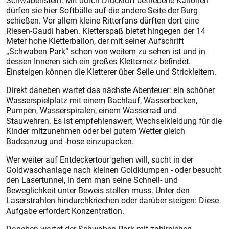
Schwabenstein. Mit durch Druckluft betriebene Kanonen
dürfen sie hier Softbälle auf die andere Seite der Burg
schießen. Vor allem kleine Ritterfans dürften dort eine
Riesen-Gaudi haben. Kletterspaß bietet hingegen der 14
Meter hohe Kletterballon, der mit seiner Aufschrift
„Schwaben Park“ schon von weitem zu sehen ist und in
dessen Inneren sich ein großes Kletternetz befindet.
Einsteigen können die Kletterer über Seile und Strickleitern.
Direkt daneben wartet das nächste Abenteuer: ein schöner
Wasserspielplatz mit einem Bachlauf, Wasserbecken,
Pumpen, Wasserspiralen, einem Wasserrad und
Stauwehren. Es ist empfehlenswert, Wechselkleidung für die
Kinder mitzunehmen oder bei gutem Wetter gleich
Badeanzug und -hose einzupacken.
Wer weiter auf Entdeckertour gehen will, sucht in der
Goldwaschanlage nach kleinen Goldklumpen - oder besucht
den Lasertunnel, in dem man seine Schnell- und
Beweglichkeit unter Beweis stellen muss. Unter den
Laserstrahlen hindurchkriechen oder darüber steigen: Diese
Aufgabe erfordert Konzentration.