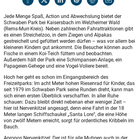
Jede Menge Spaß, Action und Abwechslung bietet der
Schwaben Park bei Kaisersbach im Welzheimer Wald
(Rems-Murr-Kreis). Neben zahlreichen Fahrattraktionen gibt
es einen Streichelzoo, in dem Ziegen und Alpakas
gestreichelt und gefüttert werden dürfen – was vor allem bei
kleineren Kindern gut ankommt. Die Besucher können auch
Fische in einem Koi-Teich füttern und beobachten.
Außerdem hält der Park eine Schimpansen-Anlage, ein
Papageien-Gehege und eine Vogel-Voliere bereit.
Hoch her geht es schon im Eingangsbereich des
Freizeitparks: Im acht Meter hohen Riesenrad für Kinder, das
seit 1979 im Schwaben Park seine Runden dreht, kann man
sich einen ersten Überblick verschaffen. In aller Ruhe
schauen: Dazu bleibt direkt nebenan eher weniger Zeit –
hier ist Nervenkitzel angesagt, denn eine Fahrt in der 18
Meter langen Schiffschaukel „Santa Lore“, die eine Höhe
von zwölf Metern erreicht, sorgt für ordentliches Kribbeln im
Bauch.
Apropos Nervenkitzel: Der ist für alle Mutigen auch in der