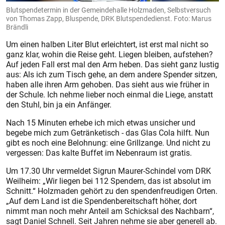
Blutspendetermin in der Gemeindehalle Holzmaden, Selbstversuch
von Thomas Zapp, Bluspende, DRK Blutspendedienst. Foto: Marus
Brändli
Um einen halben Liter Blut erleichtert, ist erst mal nicht so
ganz klar, wohin die Reise geht. Liegen bleiben, aufstehen?
Auf jeden Fall erst mal den Arm heben. Das sieht ganz lustig
aus: Als ich zum Tisch gehe, an dem andere Spender sitzen,
haben alle ihren Arm gehoben. Das sieht aus wie früher in
der Schule. Ich nehme lieber noch einmal die Liege, anstatt
den Stuhl, bin ja ein Anfänger.
Nach 15 Minuten erhebe ich mich etwas unsicher und
begebe mich zum Getränketisch - das Glas Cola hilft. Nun
gibt es noch eine Belohnung: eine Grillzange. Und nicht zu
vergessen: Das kalte Buffet im Nebenraum ist gratis.
Um 17.30 Uhr vermeldet Sigrun Maurer-Schindel vom DRK
Weilheim: „Wir liegen bei 112 Spendern, das ist absolut im
Schnitt.“ Holzmaden gehört zu den spendenfreudigen Orten.
„Auf dem Land ist die Spendenbereitschaft höher, dort
nimmt man noch mehr Anteil am Schicksal des Nachbarn“,
sagt Daniel Schnell. Seit Jahren nehme sie aber generell ab.