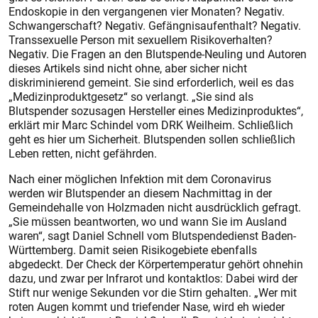
Endoskopie in den vergangenen vier Monaten? Negativ.
Schwangerschaft? Negativ. Gefängnisaufenthalt? Negativ.
Transsexuelle Person mit sexuellem Risikoverhalten?
Negativ. Die Fragen an den Blutspende-Neuling und Autoren
dieses Artikels sind nicht ohne, aber sicher nicht
diskriminierend gemeint. Sie sind erforderlich, weil es das
„Medizinproduktgesetz“ so verlangt. „Sie sind als
Blutspender sozusagen Hersteller eines Medizinproduktes“,
erklärt mir Marc Schindel vom DRK Weilheim. Schließlich
geht es hier um Sicherheit. Blutspenden sollen schließlich
Leben retten, nicht gefährden.
Nach einer möglichen Infektion mit dem Coronavirus
werden wir Blutspender an diesem Nachmittag in der
Gemeindehalle von Holzmaden nicht ausdrücklich gefragt.
„Sie müssen beantworten, wo und wann Sie im Ausland
waren“, sagt Daniel Schnell vom Blutspendedienst Baden-
Würt­temberg. Damit seien Risikogebiete ebenfalls
abgedeckt. Der Check der Körpertemperatur gehört ohnehin
dazu, und zwar per Infrarot und kontaktlos: Dabei wird der
Stift nur wenige Sekunden vor die Stirn gehalten. „Wer mit
roten Augen kommt und triefender Nase, wird eh wieder