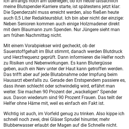
ich anfangs noch am überlegen, ob ich heute tatsächlich
meine Blutspender-Karriere starte, ist spätestens jetzt klar:
Die Spenderzahl muss erreicht werden, also fließen heute
auch 0,5 Liter Redakteursblut. Ich bin aber nicht der einzige:
Neben Senioren kommen auch einige Holzmadener direkt
mit dem Blaumann zum Spenden. Nur Jüngere sieht man
am frühen Nachmittag nicht.
Mit einem Vorabpiekser wird gecheckt, ob der
Sauerstoffgehalt im Blut stimmt, danach werden Blutdruck
und Herzfrequenz geprüft. Dann informieren die Helfer noch
zu Risiken und Nebenwirkungen. Es kann Blutergüsse
geben, auch ein Nerv unter der Haut kann getroffen werden.
Das trifft aber auf jede Blutabnahme oder Impfung beim
Hausarzt ebenfalls zu. Gerade den Erstspendern passiere es,
dass ihnen schlecht oder schwindelig wird, erfährt man
weiter. Sie machen 90 Prozent der „wackeligen“ Spender
aus. Davon wiederum sind 90 Prozent Frauen. Das teilt der
Helfer ohne Häme mit, weil es einfach ein Fakt ist.
Wichtig ist auch, im Vorfeld genug zu trinken. Also kippe ich
schnell noch zwei, drei Gläser Sprudel hinunter, mehr
Blubberwasser erlaubt der Magen auf die Schnelle nicht.