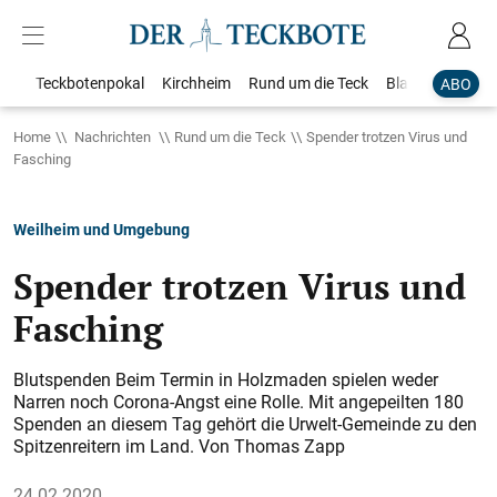
Teckbotenpokal
Kirchheim
Rund um die Teck
Blaulicht
Loka
ABO
Home
Nachrichten
Rund um die Teck
Spender trotzen Virus und
Fasching
Weilheim und Umgebung
Spender trotzen Virus und
Fasching
Blutspenden Beim Termin in Holzmaden spielen weder
Narren noch Corona-Angst eine Rolle. Mit angepeilten 180
Spenden an diesem Tag gehört die Urwelt-Gemeinde zu den
Spitzenreitern im Land. Von Thomas Zapp
24.02.2020