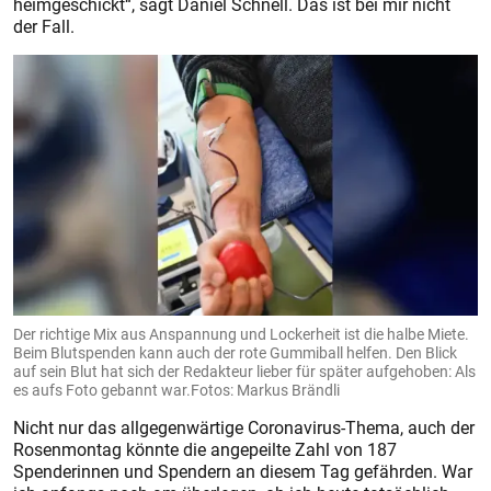
heimgeschickt“, sagt Daniel Schnell. Das ist bei mir nicht
der Fall.
Der richtige Mix aus Anspannung und Lockerheit ist die halbe Miete.
Beim Blutspenden kann auch der rote Gummiball helfen. Den Blick
auf sein Blut hat sich der Redakteur lieber für später aufgehoben: Als
es aufs Foto gebannt war.Fotos: Markus Brändli
Nicht nur das allgegenwärtige Coronavirus-Thema, auch der
Rosenmontag könnte die angepeilte Zahl von 187
Spenderinnen und Spendern an diesem Tag gefährden. War