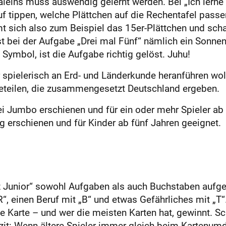
nmaleins muss auswendig gelernt werden. Bei „Ich lern
uf tippen, welche Plättchen auf die Rechentafel pass
t sich also zum Beispiel das 15er-Plättchen und scha
ist bei der Aufgabe „Drei mal Fünf“ nämlich ein Sonn
ymbol, ist die Aufgabe richtig gelöst. Juhu!
r spielerisch an Erd- und Länderkunde heranführen woll
leteilen, die zusammengesetzt Deutschland ergeben.
ei Jumbo erschienen und für ein oder mehr Spieler ab 
g erschienen und für Kinder ab fünf Jahren geeignet.
z Junior“ sowohl Aufgaben als auch Buchstaben aufge
“, einen Beruf mit „B“ und etwas Gefährliches mit „T
Karte – und wer die meisten Karten hat, gewinnt. Schö
azit: Wenn ältere Spieler immer gleich beim Kartenum