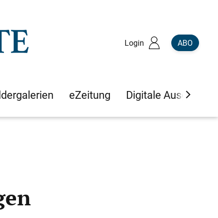
Login
ABO
ldergalerien
eZeitung
Digitale Ausgaben
gen