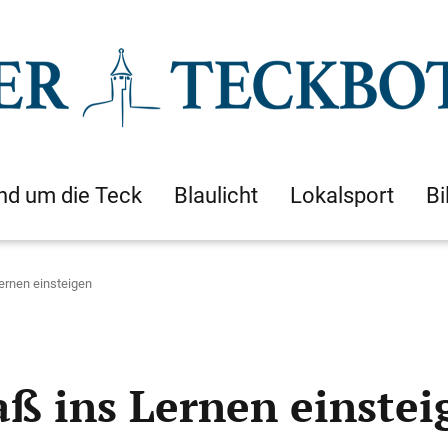
nd um die Teck
Blaulicht
Lokalsport
Bi
Lernen einsteigen
aß ins Lernen einstei