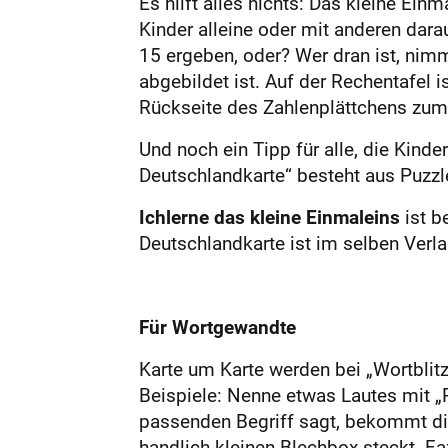
Es hilft alles nichts: Das kleine Ei
Kinder alleine oder mit anderen dara
15 ergeben, oder? Wer dran ist, nimm
abgebildet ist. Auf der Rechentafel 
Rückseite des Zahlenplättchens zum S
Und noch ein Tipp für alle, die Kinde
Deutschlandkarte“ besteht aus Puzz
Ich
lerne das kleine Einmaleins
ist b
Deutschlandkarte ist im selben Verla
Für Wortgewandte
Karte um Karte werden bei „Wortblit
Beispiele: Nenne etwas Lautes mit „R
passenden Begriff sagt, bekommt die 
handlich-kleinen Blechbox steckt. F