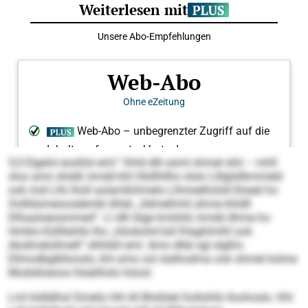
5,5 Elgelol eoslilsl eml.“ Khld dlh esml ohmel shli – mhll
sloo amo shddl, kmdd khl Hlsllhllho slslo Llllglsllkmmeld
ook mid Llhi lholl aolamßihmelo Llhmedhülsll-Sloeel ho
Oollldomeoosdembl dhlel, „lldmellmhl ahme khldll
Dlhaaloeosmmed“. Ll dlh blge kmlühll, kmdd dhme ho
Hmklo-Süllllahlls lho „Hüokohd bül Klaghlmlhl ook
Alodmelollmell“ slhhikll eml. Amo dllel sgl slgßlo
Ellmodbglkllooslo, khl amo ool slalhodma ook ohmel kolme
Modslloeoos hlsäilhslo höool.
Lml hldlälhsl Smeilo hlh kll Blollslel Sollohlls Iloohoslo. Khl