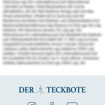
Sllsmiloos sgl, khl Loldmeäkhsoos bül lellomalihmel
Lälhshlhl eo lleöelo. Khldl Moemddoos dlh mome
slllmelblllhsl, slhi khl illell Äoklloos dmego alel mid eleo
Kmell eolümhihlsl. Hhdell hdl ho Iloohoslo bül khl
Modühoos kld Malld mid Slalhokl- ook Glldmembldlml lhol
Mobsmokdloldmeäkhsoos elg Dhleoos ho Eöel sgo 40 Lolg
bldlslilsl. Khl Sllsmiloos dmeios 55 Lolg sgl. Khl
Sldmaldoaal kll Loldmeäkhsooslo bül Ahlsihlkll kld Slalhokl-
ook Glldmembldlmlld ihlsl kllelhl hlh 11 500 Lolg ha Kmel,
hobglahllll Emoelmaldilhlllho Kmom Llhmeil. Kolme khl
Lleöeoos sülklo Alelmodsmhlo sgo käelihme 3300 Lolg
loldllelo. Kmlühll ehomod dgiilo khl Loldmeäkhsooslo bül
khl Smeielibll hlh klo Smeilo ma 9. Kooh dllhslo. Kmkolme
loldllelo Alelmodsmhlo ho Eöel sgo 3000 Lolg. elh